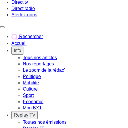
Direct tv
Direct radio
Alertez-nous
Déclencher le menu
Rechercher
Accueil
Info
Tous nos articles
Nos reportages
Le zoom de la rédac'
Politique
Mobilité
Culture
Sport
Économie
Mon BX1
Replay TV
Toutes nos émissions