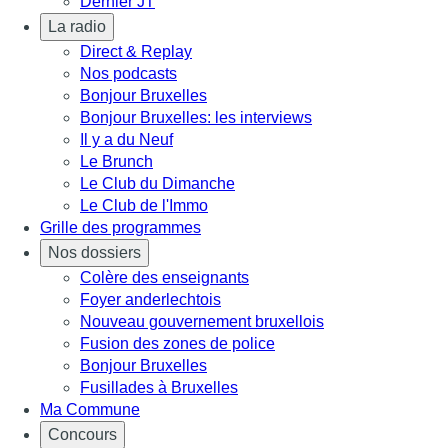
Dernier JT
La radio
Direct & Replay
Nos podcasts
Bonjour Bruxelles
Bonjour Bruxelles: les interviews
Il y a du Neuf
Le Brunch
Le Club du Dimanche
Le Club de l'Immo
Grille des programmes
Nos dossiers
Colère des enseignants
Foyer anderlechtois
Nouveau gouvernement bruxellois
Fusion des zones de police
Bonjour Bruxelles
Fusillades à Bruxelles
Ma Commune
Concours