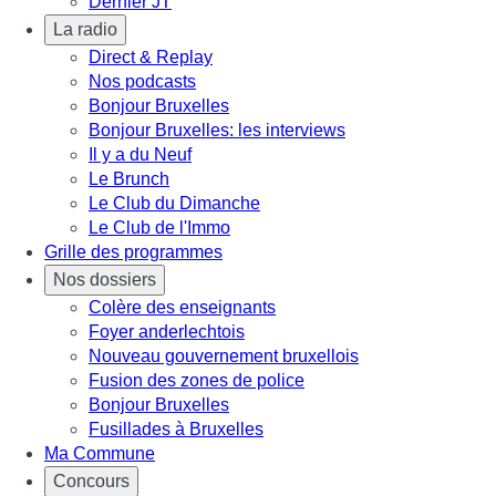
Dernier JT
La radio
Direct & Replay
Nos podcasts
Bonjour Bruxelles
Bonjour Bruxelles: les interviews
Il y a du Neuf
Le Brunch
Le Club du Dimanche
Le Club de l'Immo
Grille des programmes
Nos dossiers
Colère des enseignants
Foyer anderlechtois
Nouveau gouvernement bruxellois
Fusion des zones de police
Bonjour Bruxelles
Fusillades à Bruxelles
Ma Commune
Concours