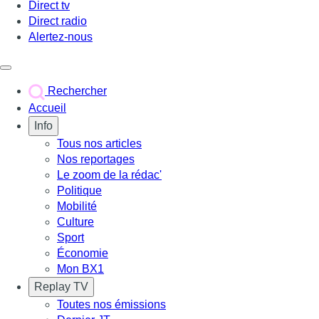
Direct tv
Direct radio
Alertez-nous
Déclencher le menu
Rechercher
Accueil
Info
Tous nos articles
Nos reportages
Le zoom de la rédac'
Politique
Mobilité
Culture
Sport
Économie
Mon BX1
Replay TV
Toutes nos émissions