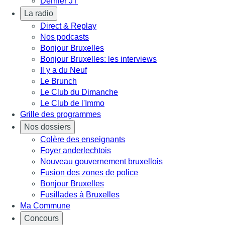
Dernier JT
La radio
Direct & Replay
Nos podcasts
Bonjour Bruxelles
Bonjour Bruxelles: les interviews
Il y a du Neuf
Le Brunch
Le Club du Dimanche
Le Club de l'Immo
Grille des programmes
Nos dossiers
Colère des enseignants
Foyer anderlechtois
Nouveau gouvernement bruxellois
Fusion des zones de police
Bonjour Bruxelles
Fusillades à Bruxelles
Ma Commune
Concours