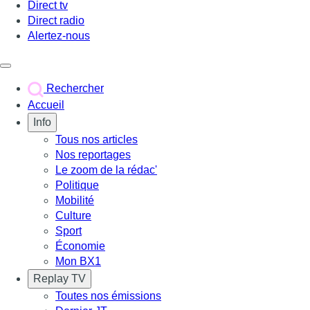
Direct tv
Direct radio
Alertez-nous
Déclencher le menu
Rechercher
Accueil
Info
Tous nos articles
Nos reportages
Le zoom de la rédac'
Politique
Mobilité
Culture
Sport
Économie
Mon BX1
Replay TV
Toutes nos émissions