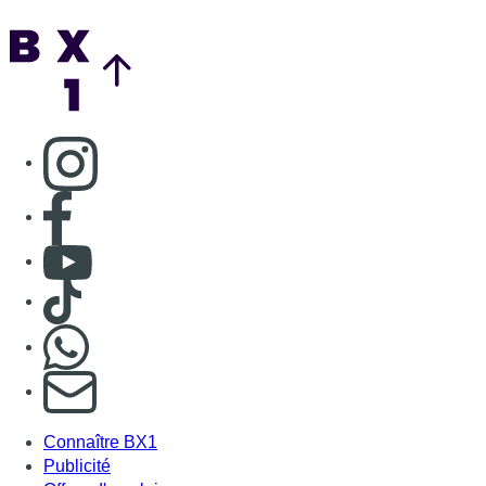
Nous rejoindre sur Whatsapp
S'abonner à notre newsletter
Connaître BX1
Publicité
Offres d'emploi
Contact
Mentions légales
Politique de cookies (UE)
Gérer les cookies