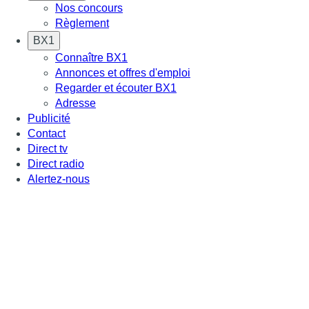
Nos concours
Règlement
BX1
Connaître BX1
Annonces et offres d'emploi
Regarder et écouter BX1
Adresse
Publicité
Contact
Direct tv
Direct radio
Alertez-nous