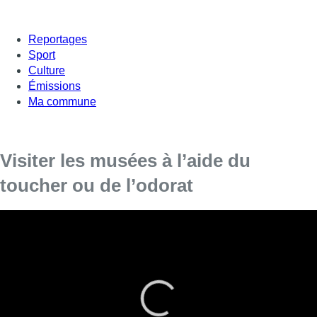
Reportages
Sport
Culture
Émissions
Ma commune
Visiter les musées à l’aide du
toucher ou de l’odorat
Tout l’été, l’initiative Vlieg propose des jeux-parcours pour
découvrir les collections, à l’aide de nos sens, le toucher et
l’odorat. Quatre musées de la Ville de Bruxelles y
participent.
Il s’agit de parcours, dans les quatre musées (
Egouts, Ville,
Mode&Dentelle, Manneken Pis
) pour découvrir les collections