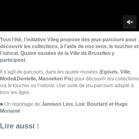
via le toucher ou l’odorat. Une sorte de jeu parcours adapté à
tous les âges.
■ Un reportage de
Jamison Lins, Loïc Bourlard et Hugo
Moriamé
Lire aussi :
Un nouveau club de MMA ouvre
ses portes à Evere : “C’est pas
comme on voit à la télé”