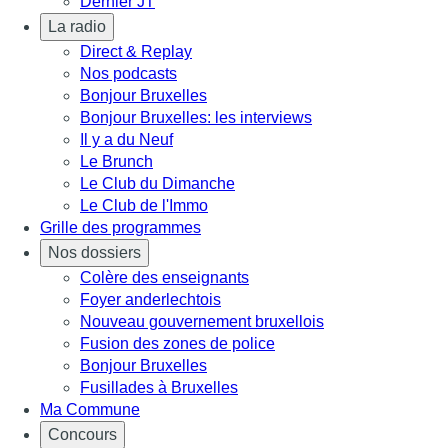
Dernier JT
La radio
Direct & Replay
Nos podcasts
Bonjour Bruxelles
Bonjour Bruxelles: les interviews
Il y a du Neuf
Le Brunch
Le Club du Dimanche
Le Club de l'Immo
Grille des programmes
Nos dossiers
Colère des enseignants
Foyer anderlechtois
Nouveau gouvernement bruxellois
Fusion des zones de police
Bonjour Bruxelles
Fusillades à Bruxelles
Ma Commune
Concours