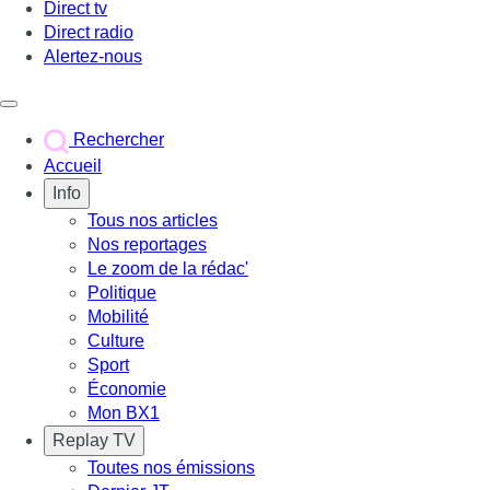
Direct tv
Direct radio
Alertez-nous
Déclencher le menu
Rechercher
Accueil
Info
Tous nos articles
Nos reportages
Le zoom de la rédac'
Politique
Mobilité
Culture
Sport
Économie
Mon BX1
Replay TV
Toutes nos émissions