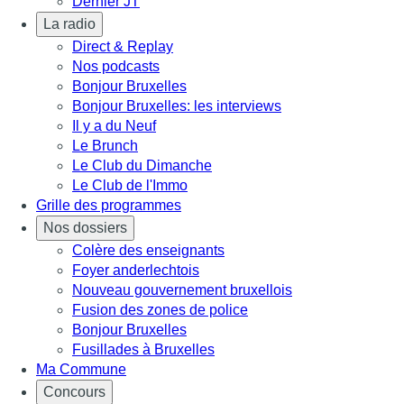
Dernier JT
La radio
Direct & Replay
Nos podcasts
Bonjour Bruxelles
Bonjour Bruxelles: les interviews
Il y a du Neuf
Le Brunch
Le Club du Dimanche
Le Club de l'Immo
Grille des programmes
Nos dossiers
Colère des enseignants
Foyer anderlechtois
Nouveau gouvernement bruxellois
Fusion des zones de police
Bonjour Bruxelles
Fusillades à Bruxelles
Ma Commune
Concours