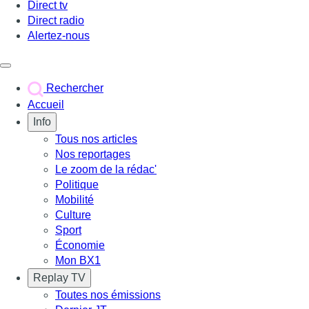
Direct tv
Direct radio
Alertez-nous
Déclencher le menu
Rechercher
Accueil
Info
Tous nos articles
Nos reportages
Le zoom de la rédac'
Politique
Mobilité
Culture
Sport
Économie
Mon BX1
Replay TV
Toutes nos émissions