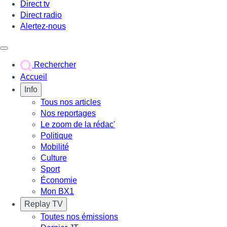
Direct tv
Direct radio
Alertez-nous
Déclencher le menu
Rechercher
Accueil
Info
Tous nos articles
Nos reportages
Le zoom de la rédac'
Politique
Mobilité
Culture
Sport
Économie
Mon BX1
Replay TV
Toutes nos émissions