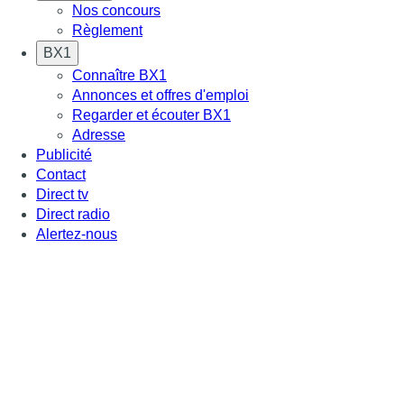
Nos concours
Règlement
BX1
Connaître BX1
Annonces et offres d'emploi
Regarder et écouter BX1
Adresse
Publicité
Contact
Direct tv
Direct radio
Alertez-nous