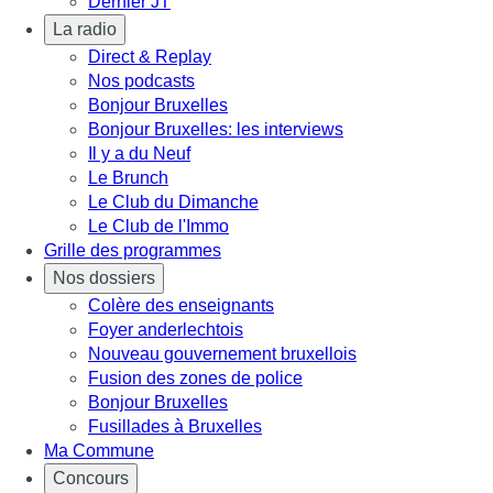
Dernier JT
La radio
Direct & Replay
Nos podcasts
Bonjour Bruxelles
Bonjour Bruxelles: les interviews
Il y a du Neuf
Le Brunch
Le Club du Dimanche
Le Club de l'Immo
Grille des programmes
Nos dossiers
Colère des enseignants
Foyer anderlechtois
Nouveau gouvernement bruxellois
Fusion des zones de police
Bonjour Bruxelles
Fusillades à Bruxelles
Ma Commune
Concours