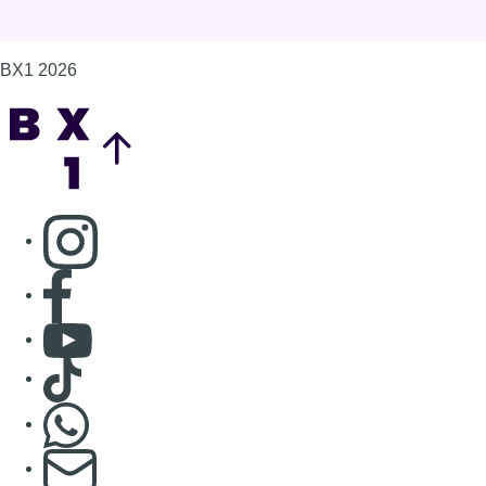
BX1 2026
Back to top
Consulter page Instagram
Consulter page Facebook
Consulter Youtube
Consulter TikTok
Nous rejoindre sur Whatsapp
S'abonner à notre newsletter