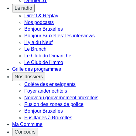
Dernier JT
La radio
Direct & Replay
Nos podcasts
Bonjour Bruxelles
Bonjour Bruxelles: les interviews
Il y a du Neuf
Le Brunch
Le Club du Dimanche
Le Club de l'Immo
Grille des programmes
Nos dossiers
Colère des enseignants
Foyer anderlechtois
Nouveau gouvernement bruxellois
Fusion des zones de police
Bonjour Bruxelles
Fusillades à Bruxelles
Ma Commune
Concours