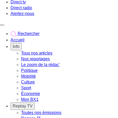
Direct tv
Direct radio
Alertez-nous
Déclencher le menu
Rechercher
Accueil
Info
Tous nos articles
Nos reportages
Le zoom de la rédac'
Politique
Mobilité
Culture
Sport
Économie
Mon BX1
Replay TV
Toutes nos émissions