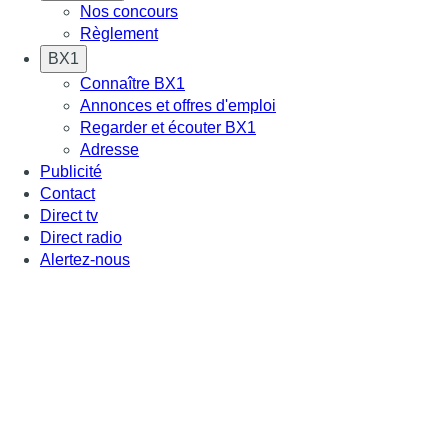
Nos concours
Règlement
BX1
Connaître BX1
Annonces et offres d'emploi
Regarder et écouter BX1
Adresse
Publicité
Contact
Direct tv
Direct radio
Alertez-nous