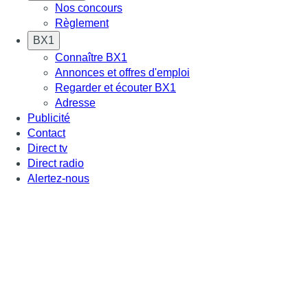
Nos concours
Règlement
BX1
Connaître BX1
Annonces et offres d'emploi
Regarder et écouter BX1
Adresse
Publicité
Contact
Direct tv
Direct radio
Alertez-nous