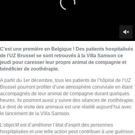
Brussel pourront profiter d’une atmosphère conviviale en étant
accompagnés de leur animal de compagnie durant quelques
heures. Ils pourront aussi y suivre des séances de zoothérapie.
Le droit de visite des animaux est une réalité aujourd’hui avec
le lancement de la Villa Samson.
L’objectif est d’améliorer l’état d’esprit des personnes
hospitalisées et une telle action peut contribuer à une guérison
plus rapide. Des études scientifiques prouvent que les animaux
jouent un rôle important dans le processus de guérison.
Reportage de
Nicolas Frachomme
et
Sabine
Ringelheim
Lire aussi :
La police lance un avis de
recherche après le viol d’une
femme de 33 ans à Bruxelles