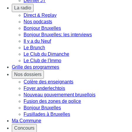
Dernier JT
La radio
Direct & Replay
Nos podcasts
Bonjour Bruxelles
Bonjour Bruxelles: les interviews
Il y a du Neuf
Le Brunch
Le Club du Dimanche
Le Club de l'Immo
Grille des programmes
Nos dossiers
Colère des enseignants
Foyer anderlechtois
Nouveau gouvernement bruxellois
Fusion des zones de police
Bonjour Bruxelles
Fusillades à Bruxelles
Ma Commune
Concours