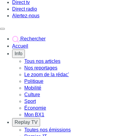
Direct tv
Direct radio
Alertez-nous
Déclencher le menu
Rechercher
Accueil
Info
Tous nos articles
Nos reportages
Le zoom de la rédac'
Politique
Mobilité
Culture
Sport
Économie
Mon BX1
Replay TV
Toutes nos émissions