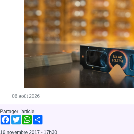
Consulter l'article "Éclipse solaire du 12 ao
06 août 2026
Partager l'article
Facebook
Twitter
WhatsApp
Share
16 novembre 2017
- 17h30
Modifié le
17 novembre 2017
- 11h07
animaux
animaux domestiques
Hôpital
santé
UZ Brussel
Jette
News
Offres d’emploi