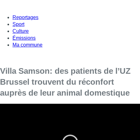
Reportages
Sport
Culture
Émissions
Ma commune
Villa Samson: des patients de l’UZ
Brussel trouvent du réconfort
auprès de leur animal domestique
C’est une première en Belgique ! Des patients hospitalisés
de l’UZ Brussel se sont retrouvés à la Villa Samson ce
jeudi pour caresser leur propre animal de compagnie et
bénéficier de zoothérapie.
A partir du 1er décembre, tous les patients de l’hôpital de l’UZ