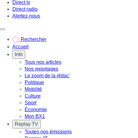
Direct tv
Direct radio
Alertez-nous
Déclencher le menu
Rechercher
Accueil
Info
Tous nos articles
Nos reportages
Le zoom de la rédac'
Politique
Mobilité
Culture
Sport
Économie
Mon BX1
Replay TV
Toutes nos émissions