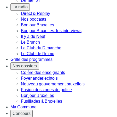
Dernier JT
La radio
Direct & Replay
Nos podcasts
Bonjour Bruxelles
Bonjour Bruxelles: les interviews
Il y a du Neuf
Le Brunch
Le Club du Dimanche
Le Club de l'Immo
Grille des programmes
Nos dossiers
Colère des enseignants
Foyer anderlechtois
Nouveau gouvernement bruxellois
Fusion des zones de police
Bonjour Bruxelles
Fusillades à Bruxelles
Ma Commune
Concours