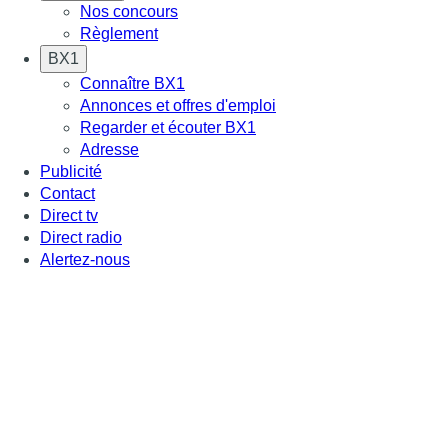
Nos concours
Règlement
BX1
Connaître BX1
Annonces et offres d'emploi
Regarder et écouter BX1
Adresse
Publicité
Contact
Direct tv
Direct radio
Alertez-nous