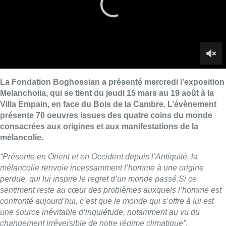
La Fondation Boghossian a présenté mercredi l’exposition
Melancholia, qui se tient du jeudi 15 mars au 19 août à la
Villa Empain, en face du Bois de la Cambre. L’évènement
présente 70 oeuvres issues des quatre coins du monde
consacrées aux origines et aux manifestations de la
mélancolie.
“Présente en Orient et en Occident depuis l’Antiquité, la
mélancolie renvoie incessamment l’homme à une origine
perdue, qui lui inspire le regret d’un monde passé.Si ce
sentiment reste au cœur des problèmes auxquels l’homme est
confronté aujourd’hui, c’est que le monde qui s’offre à lui est
une source inévitable d’inquiétude, notamment au vu du
changement irréversible de notre régime climatique”
,