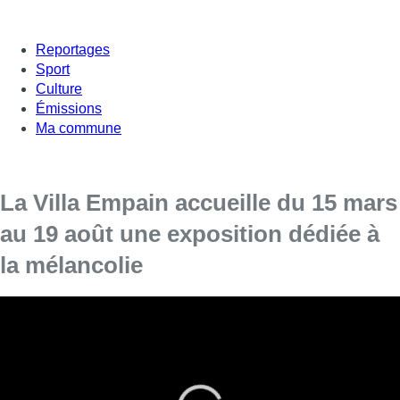
Reportages
Sport
Culture
Émissions
Ma commune
La Villa Empain accueille du 15 mars
au 19 août une exposition dédiée à
la mélancolie