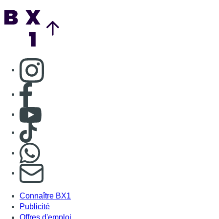
Back to top
Consulter page Instagram
Consulter page Facebook
Consulter Youtube
Consulter TikTok
Nous rejoindre sur Whatsapp
S'abonner à notre newsletter
Connaître BX1
Publicité
Offres d'emploi