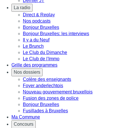
Dernier JT
La radio
Direct & Replay
Nos podcasts
Bonjour Bruxelles
Bonjour Bruxelles: les interviews
Il y a du Neuf
Le Brunch
Le Club du Dimanche
Le Club de l'Immo
Grille des programmes
Nos dossiers
Colère des enseignants
Foyer anderlechtois
Nouveau gouvernement bruxellois
Fusion des zones de police
Bonjour Bruxelles
Fusillades à Bruxelles
Ma Commune
Concours