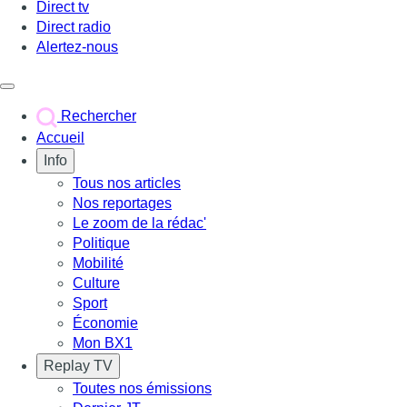
Direct tv
Direct radio
Alertez-nous
Déclencher le menu
Rechercher
Accueil
Info
Tous nos articles
Nos reportages
Le zoom de la rédac'
Politique
Mobilité
Culture
Sport
Économie
Mon BX1
Replay TV
Toutes nos émissions