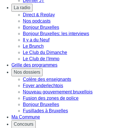
Dernier JT
La radio
Direct & Replay
Nos podcasts
Bonjour Bruxelles
Bonjour Bruxelles: les interviews
Il y a du Neuf
Le Brunch
Le Club du Dimanche
Le Club de l'Immo
Grille des programmes
Nos dossiers
Colère des enseignants
Foyer anderlechtois
Nouveau gouvernement bruxellois
Fusion des zones de police
Bonjour Bruxelles
Fusillades à Bruxelles
Ma Commune
Concours