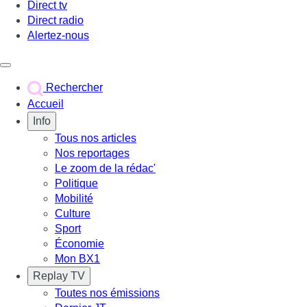
Direct tv
Direct radio
Alertez-nous
Déclencher le menu
Rechercher
Accueil
Info
Tous nos articles
Nos reportages
Le zoom de la rédac'
Politique
Mobilité
Culture
Sport
Économie
Mon BX1
Replay TV
Toutes nos émissions