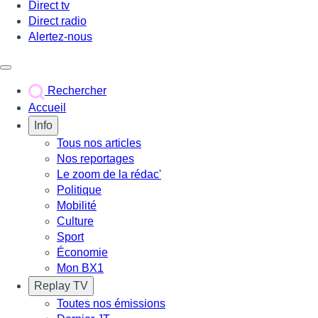
Direct tv
Direct radio
Alertez-nous
Déclencher le menu
Rechercher
Accueil
Info
Tous nos articles
Nos reportages
Le zoom de la rédac'
Politique
Mobilité
Culture
Sport
Économie
Mon BX1
Replay TV
Toutes nos émissions