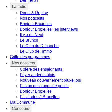
Dernier JT
La radio
Direct & Replay
Nos podcasts
Bonjour Bruxelles
Bonjour Bruxelles: les interviews
Il y a du Neuf
Le Brunch
Le Club du Dimanche
Le Club de l'Immo
Grille des programmes
Nos dossiers
Colère des enseignants
Foyer anderlechtois
Nouveau gouvernement bruxellois
Fusion des zones de police
Bonjour Bruxelles
Fusillades à Bruxelles
Ma Commune
Concours