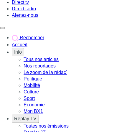
Direct tv
Direct radio
Alertez-nous
Déclencher le menu
Rechercher
Accueil
Info
Tous nos articles
Nos reportages
Le zoom de la rédac'
Politique
Mobilité
Culture
Sport
Économie
Mon BX1
Replay TV
Toutes nos émissions