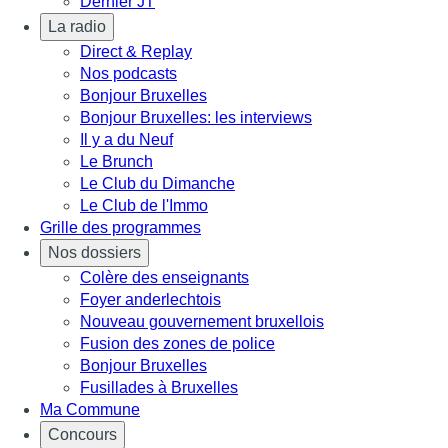
Dernier JT
La radio
Direct & Replay
Nos podcasts
Bonjour Bruxelles
Bonjour Bruxelles: les interviews
Il y a du Neuf
Le Brunch
Le Club du Dimanche
Le Club de l'Immo
Grille des programmes
Nos dossiers
Colère des enseignants
Foyer anderlechtois
Nouveau gouvernement bruxellois
Fusion des zones de police
Bonjour Bruxelles
Fusillades à Bruxelles
Ma Commune
Concours