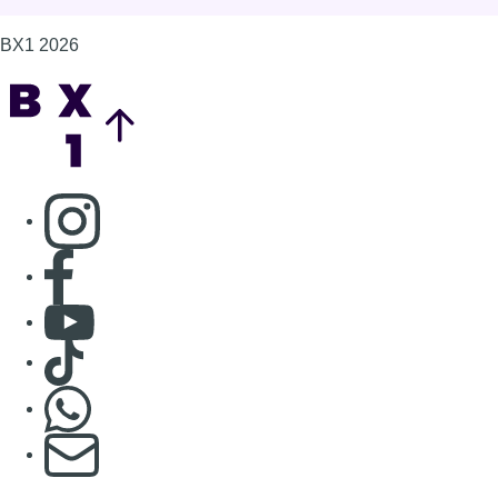
Consulter Youtube
Consulter TikTok
Nous rejoindre sur Whatsapp
S'abonner à notre newsletter
Connaître BX1
Publicité
Offres d'emploi
Contact
Mentions légales
Politique de cookies (UE)
Gérer les cookies