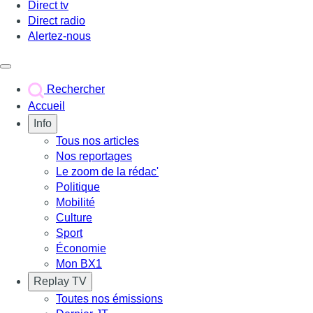
Direct tv
Direct radio
Alertez-nous
Déclencher le menu
Rechercher
Accueil
Info
Tous nos articles
Nos reportages
Le zoom de la rédac'
Politique
Mobilité
Culture
Sport
Économie
Mon BX1
Replay TV
Toutes nos émissions