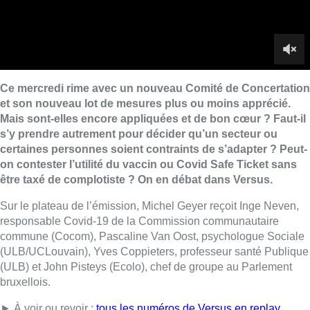
Sur le plateau de l’émission, Michel Geyer reçoit Inge Neven,
responsable Covid-19 de la Commission communautaire
commune (Cocom), Pascaline Van Oost, psychologue Sociale
(ULB/UCLouvain), Yves Coppieters, professeur santé Publique
(ULB) et John Pisteys (Ecolo), chef de groupe au Parlement
bruxellois.
► À voir ou revoir :
tous les numéros de Versus en replay.
Lire aussi :
Pizza Nizar: un coup de pub
inattendu grâce à l’IA