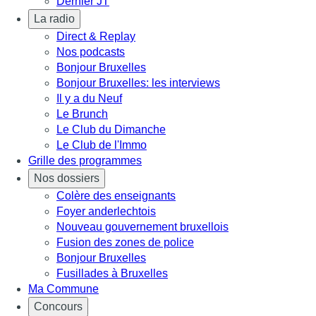
Dernier JT
La radio
Direct & Replay
Nos podcasts
Bonjour Bruxelles
Bonjour Bruxelles: les interviews
Il y a du Neuf
Le Brunch
Le Club du Dimanche
Le Club de l'Immo
Grille des programmes
Nos dossiers
Colère des enseignants
Foyer anderlechtois
Nouveau gouvernement bruxellois
Fusion des zones de police
Bonjour Bruxelles
Fusillades à Bruxelles
Ma Commune
Concours