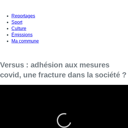
Reportages
Sport
Culture
Émissions
Ma commune
Versus : adhésion aux mesures
covid, une fracture dans la société ?
Ce mercredi rime avec un nouveau Comité de Concertation
et son nouveau lot de mesures plus ou moins apprécié.
Mais sont-elles encore appliquées et de bon cœur ? Faut-il
s’y prendre autrement pour décider qu’un secteur ou
certaines personnes soient contraints de s’adapter ? Peut-
on contester l’utilité du vaccin ou Covid Safe Ticket sans
être taxé de complotiste ? On en débat dans Versus.