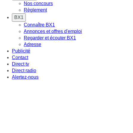
Nos concours
Règlement
BX1
Connaître BX1
Annonces et offres d'emploi
Regarder et écouter BX1
Adresse
Publicité
Contact
Direct tv
Direct radio
Alertez-nous