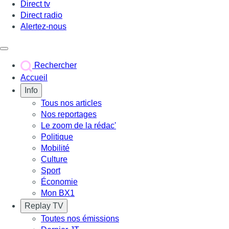
Direct tv
Direct radio
Alertez-nous
Déclencher le menu
Rechercher
Accueil
Info
Tous nos articles
Nos reportages
Le zoom de la rédac'
Politique
Mobilité
Culture
Sport
Économie
Mon BX1
Replay TV
Toutes nos émissions