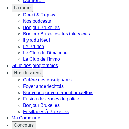
Dernier JT
La radio
Direct & Replay
Nos podcasts
Bonjour Bruxelles
Bonjour Bruxelles: les interviews
Il y a du Neuf
Le Brunch
Le Club du Dimanche
Le Club de l'Immo
Grille des programmes
Nos dossiers
Colère des enseignants
Foyer anderlechtois
Nouveau gouvernement bruxellois
Fusion des zones de police
Bonjour Bruxelles
Fusillades à Bruxelles
Ma Commune
Concours