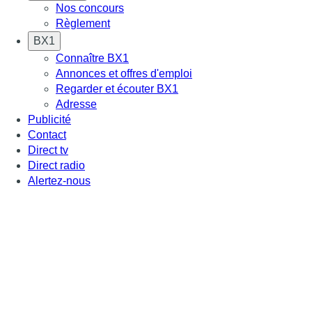
Nos concours
Règlement
BX1
Connaître BX1
Annonces et offres d'emploi
Regarder et écouter BX1
Adresse
Publicité
Contact
Direct tv
Direct radio
Alertez-nous