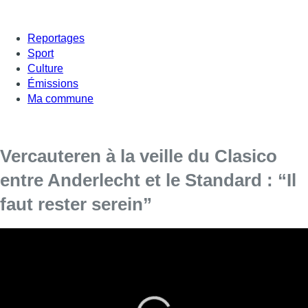
Reportages
Sport
Culture
Émissions
Ma commune
Vercauteren à la veille du Clasico
entre Anderlecht et le Standard : “Il
faut rester serein”