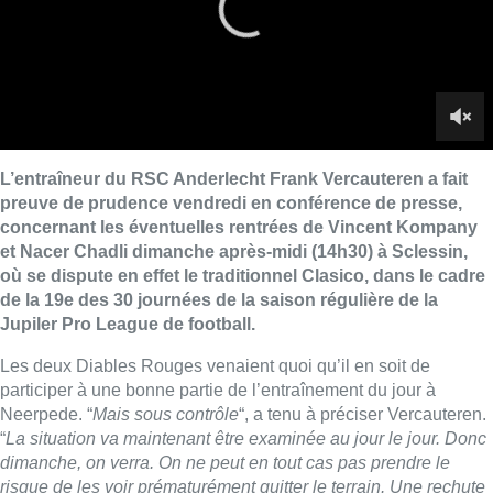
L’entraîneur du RSC Anderlecht Frank Vercauteren a fait
preuve de prudence vendredi en conférence de presse,
concernant les éventuelles rentrées de Vincent Kompany
et Nacer Chadli dimanche après-midi (14h30) à Sclessin,
où se dispute en effet le traditionnel Clasico, dans le cadre
de la 19e des 30 journées de la saison régulière de la
Jupiler Pro League de football.
Les deux Diables Rouges venaient quoi qu’il en soit de
participer à une bonne partie de l’entraînement du jour à
Neerpede. “
Mais sous contrôle
“, a tenu à préciser Vercauteren.
“
La situation va maintenant être examinée au jour le jour. Donc
dimanche, on verra. On ne peut en tout cas pas prendre le
risque de les voir prématurément quitter le terrain. Une rechute