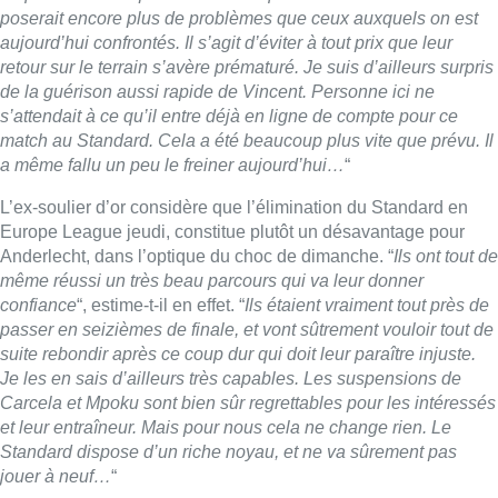
poserait encore plus de problèmes que ceux auxquels on est
aujourd’hui confrontés. Il s’agit d’éviter à tout prix que leur
retour sur le terrain s’avère prématuré. Je suis d’ailleurs surpris
de la guérison aussi rapide de Vincent. Personne ici ne
s’attendait à ce qu’il entre déjà en ligne de compte pour ce
match au Standard. Cela a été beaucoup plus vite que prévu. Il
a même fallu un peu le freiner aujourd’hui…
“
L’ex-soulier d’or considère que l’élimination du Standard en
Europe League jeudi, constitue plutôt un désavantage pour
Anderlecht, dans l’optique du choc de dimanche. “
Ils ont tout de
même réussi un très beau parcours qui va leur donner
confiance
“, estime-t-il en effet. “
Ils étaient vraiment tout près de
passer en seizièmes de finale, et vont sûtrement vouloir tout de
suite rebondir après ce coup dur qui doit leur paraître injuste.
Je les en sais d’ailleurs très capables. Les suspensions de
Carcela et Mpoku sont bien sûr regrettables pour les intéressés
et leur entraîneur. Mais pour nous cela ne change rien. Le
Standard dispose d’un riche noyau, et ne va sûrement pas
jouer à neuf…
“