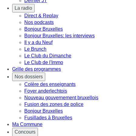
Dernier JT
La radio
Direct & Replay
Nos podcasts
Bonjour Bruxelles
Bonjour Bruxelles: les interviews
Il y a du Neuf
Le Brunch
Le Club du Dimanche
Le Club de l'Immo
Grille des programmes
Nos dossiers
Colère des enseignants
Foyer anderlechtois
Nouveau gouvernement bruxellois
Fusion des zones de police
Bonjour Bruxelles
Fusillades à Bruxelles
Ma Commune
Concours