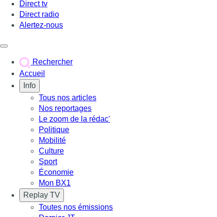
Direct tv
Direct radio
Alertez-nous
Déclencher le menu
Rechercher
Accueil
Info
Tous nos articles
Nos reportages
Le zoom de la rédac'
Politique
Mobilité
Culture
Sport
Économie
Mon BX1
Replay TV
Toutes nos émissions