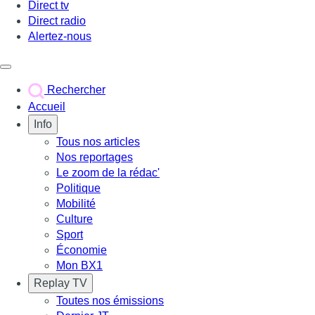
Direct tv
Direct radio
Alertez-nous
Déclencher le menu
Rechercher
Accueil
Info
Tous nos articles
Nos reportages
Le zoom de la rédac'
Politique
Mobilité
Culture
Sport
Économie
Mon BX1
Replay TV
Toutes nos émissions