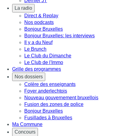
Dernier JT
La radio
Direct & Replay
Nos podcasts
Bonjour Bruxelles
Bonjour Bruxelles: les interviews
Il y a du Neuf
Le Brunch
Le Club du Dimanche
Le Club de l'Immo
Grille des programmes
Nos dossiers
Colère des enseignants
Foyer anderlechtois
Nouveau gouvernement bruxellois
Fusion des zones de police
Bonjour Bruxelles
Fusillades à Bruxelles
Ma Commune
Concours