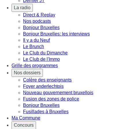
Dernier JT
La radio
Direct & Replay
Nos podcasts
Bonjour Bruxelles
Bonjour Bruxelles: les interviews
Il y a du Neuf
Le Brunch
Le Club du Dimanche
Le Club de l'Immo
Grille des programmes
Nos dossiers
Colère des enseignants
Foyer anderlechtois
Nouveau gouvernement bruxellois
Fusion des zones de police
Bonjour Bruxelles
Fusillades à Bruxelles
Ma Commune
Concours