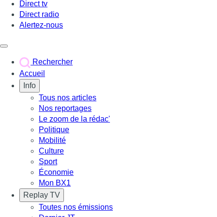
Direct tv
Direct radio
Alertez-nous
Déclencher le menu
Rechercher
Accueil
Info
Tous nos articles
Nos reportages
Le zoom de la rédac'
Politique
Mobilité
Culture
Sport
Économie
Mon BX1
Replay TV
Toutes nos émissions