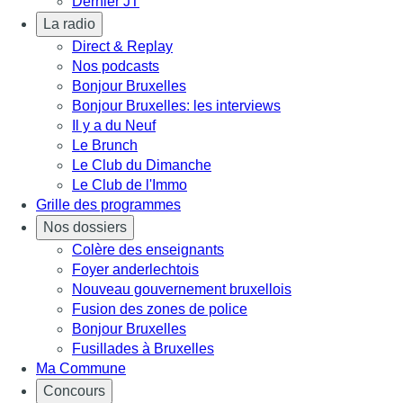
Dernier JT
La radio
Direct & Replay
Nos podcasts
Bonjour Bruxelles
Bonjour Bruxelles: les interviews
Il y a du Neuf
Le Brunch
Le Club du Dimanche
Le Club de l'Immo
Grille des programmes
Nos dossiers
Colère des enseignants
Foyer anderlechtois
Nouveau gouvernement bruxellois
Fusion des zones de police
Bonjour Bruxelles
Fusillades à Bruxelles
Ma Commune
Concours