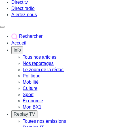
Direct tv
Direct radio
Alertez-nous
Déclencher le menu
Rechercher
Accueil
Info
Tous nos articles
Nos reportages
Le zoom de la rédac'
Politique
Mobilité
Culture
Sport
Économie
Mon BX1
Replay TV
Toutes nos émissions