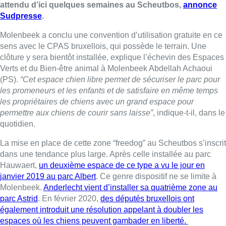
attendu d’ici quelques semaines au Scheutbos,
annonce
Sudpresse
.
Molenbeek a conclu une convention d’utilisation gratuite en ce
sens avec le CPAS bruxellois, qui possède le terrain. Une
clôture y sera bientôt installée, explique l’échevin des Espaces
Verts et du Bien-être animal à Molenbeek Abdellah Achaoui
(PS).
“Cet espace chien libre permet de sécuriser le parc pour
les promeneurs et les enfants et de satisfaire en même temps
les propriétaires de chiens avec un grand espace pour
permettre aux chiens de courir sans laisse”
, indique-t-il, dans le
quotidien.
La mise en place de cette zone “freedog” au Scheutbos s’inscrit
dans une tendance plus large. Après celle installée au parc
Hauwaert,
un deuxième espace de ce type a vu le jour en
janvier 2019 au parc Albert
. Ce genre dispositif ne se limite à
Molenbeek.
Anderlecht vient d’installer sa quatrième zone au
parc Astrid
. En février 2020,
des députés bruxellois ont
également introduit une résolution appelant à doubler les
espaces où les chiens peuvent gambader en liberté.