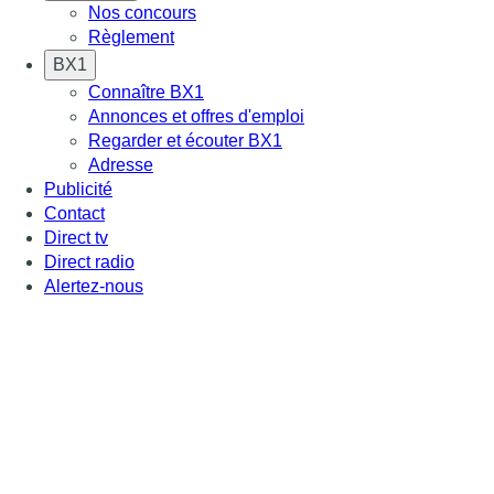
Nos concours
Règlement
BX1
Connaître BX1
Annonces et offres d'emploi
Regarder et écouter BX1
Adresse
Publicité
Contact
Direct tv
Direct radio
Alertez-nous