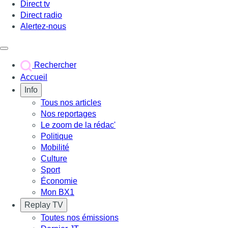
Direct tv
Direct radio
Alertez-nous
Déclencher le menu
Rechercher
Accueil
Info
Tous nos articles
Nos reportages
Le zoom de la rédac'
Politique
Mobilité
Culture
Sport
Économie
Mon BX1
Replay TV
Toutes nos émissions