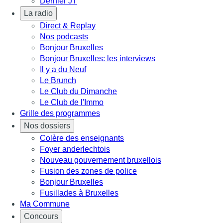
Dernier JT
La radio
Direct & Replay
Nos podcasts
Bonjour Bruxelles
Bonjour Bruxelles: les interviews
Il y a du Neuf
Le Brunch
Le Club du Dimanche
Le Club de l'Immo
Grille des programmes
Nos dossiers
Colère des enseignants
Foyer anderlechtois
Nouveau gouvernement bruxellois
Fusion des zones de police
Bonjour Bruxelles
Fusillades à Bruxelles
Ma Commune
Concours