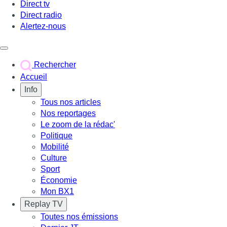
Direct tv
Direct radio
Alertez-nous
Déclencher le menu
Rechercher
Accueil
Info
Tous nos articles
Nos reportages
Le zoom de la rédac'
Politique
Mobilité
Culture
Sport
Économie
Mon BX1
Replay TV
Toutes nos émissions