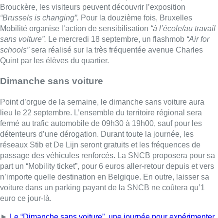
Brouckère, les visiteurs peuvent découvrir l’exposition
“Brussels is changing”.
Pour la douzième fois, Bruxelles
Mobilité organise l’action de sensibilisation
“à l’école/au travail
sans voiture”.
Le mercredi 18 septembre, un flashmob
“Air for
schools”
sera réalisé sur la très fréquentée avenue Charles
Quint par les élèves du quartier.
Dimanche sans voiture
Point d’orgue de la semaine, le dimanche sans voiture aura
lieu le 22 septembre. L’ensemble du territoire régional sera
fermé au trafic automobile de 09h30 à 19h00, sauf pour les
détenteurs d’une dérogation. Durant toute la journée, les
réseaux Stib et De Lijn seront gratuits et les fréquences de
passage des véhicules renforcés. La SNCB proposera pour sa
part un “Mobility ticket”, pour 6 euros aller-retour depuis et vers
n’importe quelle destination en Belgique. En outre, laisser sa
voiture dans un parking payant de la SNCB ne coûtera qu’1
euro ce jour-là.
►
Le “Dimanche sans voiture”, une journée pour expérimenter