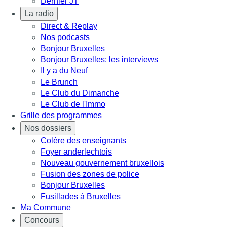
Dernier JT
La radio
Direct & Replay
Nos podcasts
Bonjour Bruxelles
Bonjour Bruxelles: les interviews
Il y a du Neuf
Le Brunch
Le Club du Dimanche
Le Club de l'Immo
Grille des programmes
Nos dossiers
Colère des enseignants
Foyer anderlechtois
Nouveau gouvernement bruxellois
Fusion des zones de police
Bonjour Bruxelles
Fusillades à Bruxelles
Ma Commune
Concours