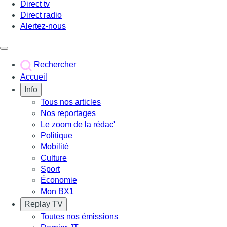
Direct tv
Direct radio
Alertez-nous
Déclencher le menu
Rechercher
Accueil
Info
Tous nos articles
Nos reportages
Le zoom de la rédac'
Politique
Mobilité
Culture
Sport
Économie
Mon BX1
Replay TV
Toutes nos émissions