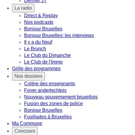
Dernier JT
La radio
Direct & Replay
Nos podcasts
Bonjour Bruxelles
Bonjour Bruxelles: les interviews
Il y a du Neuf
Le Brunch
Le Club du Dimanche
Le Club de l'Immo
Grille des programmes
Nos dossiers
Colère des enseignants
Foyer anderlechtois
Nouveau gouvernement bruxellois
Fusion des zones de police
Bonjour Bruxelles
Fusillades à Bruxelles
Ma Commune
Concours