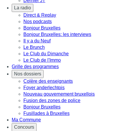
Dernier JT
La radio
Direct & Replay
Nos podcasts
Bonjour Bruxelles
Bonjour Bruxelles: les interviews
Il y a du Neuf
Le Brunch
Le Club du Dimanche
Le Club de l'Immo
Grille des programmes
Nos dossiers
Colère des enseignants
Foyer anderlechtois
Nouveau gouvernement bruxellois
Fusion des zones de police
Bonjour Bruxelles
Fusillades à Bruxelles
Ma Commune
Concours