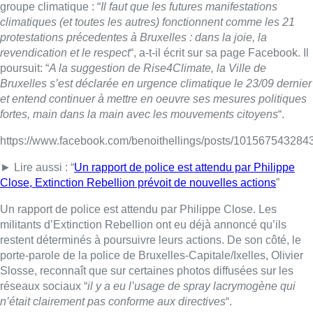
groupe climatique : “
Il faut que les futures manifestations
climatiques (et toutes les autres) fonctionnent comme les 21
protestations précedentes à Bruxelles : dans la joie, la
revendication et le respect
“, a-t-il écrit sur sa page Facebook. Il
poursuit: “
A la suggestion de Rise4Climate, la Ville de
Bruxelles s’est déclarée en urgence climatique le 23/09 dernier
et entend continuer à mettre en oeuvre ses mesures politiques
fortes, main dans la main avec les mouvements citoyens
“.
https://www.facebook.com/benoithellings/posts/10156754328
► Lire aussi : “
Un rapport de police est attendu par Philippe
Close, Extinction Rebellion prévoit de nouvelles actions
”
Un rapport de police est attendu par Philippe Close. Les
militants d’Extinction Rebellion ont eu déjà annoncé qu’ils
restent déterminés à poursuivre leurs actions. De son côté, le
porte-parole de la police de Bruxelles-Capitale/Ixelles, Olivier
Slosse, reconnaît que sur certaines photos diffusées sur les
réseaux sociaux “
il y a eu l’usage de spray lacrymogène qui
n’était clairement pas conforme aux directives
“.