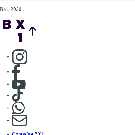
BX1 2026
Back to top
Consulter page Instagram
Consulter page Facebook
Consulter Youtube
Consulter TikTok
Nous rejoindre sur Whatsapp
S'abonner à notre newsletter
Connaître BX1