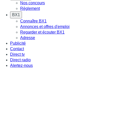
Nos concours
Règlement
BX1
Connaître BX1
Annonces et offres d'emploi
Regarder et écouter BX1
Adresse
Publicité
Contact
Direct tv
Direct radio
Alertez-nous