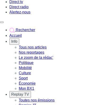
Direct tv
Direct radio
Alertez-nous
Déclencher le menu
Rechercher
Accueil
Info
Tous nos articles
Nos reportages
Le zoom de la rédac'
Politique
Mobilité
Culture
Sport
Économie
Mon BX1
Replay TV
Toutes nos émissions