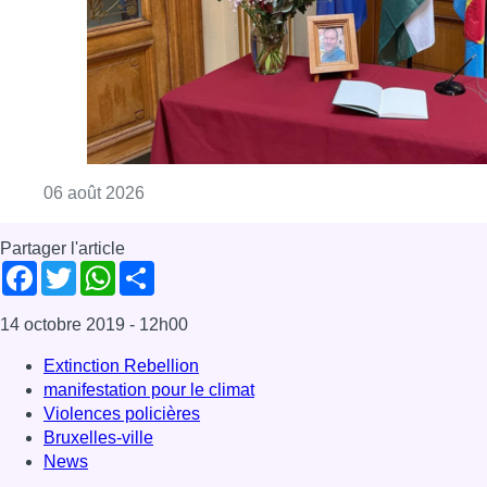
Consulter l'article "La Commune d’Ixelles 
06 août 2026
Partager l'article
Facebook
Twitter
WhatsApp
Share
14 octobre 2019
- 12h00
Extinction Rebellion
manifestation pour le climat
Violences policières
Bruxelles-ville
News