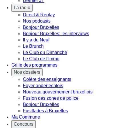
Dernier JT
La radio
Direct & Replay
Nos podcasts
Bonjour Bruxelles
Bonjour Bruxelles: les interviews
Il y a du Neuf
Le Brunch
Le Club du Dimanche
Le Club de l'Immo
Grille des programmes
Nos dossiers
Colère des enseignants
Foyer anderlechtois
Nouveau gouvernement bruxellois
Fusion des zones de police
Bonjour Bruxelles
Fusillades à Bruxelles
Ma Commune
Concours