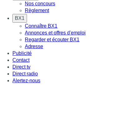
Nos concours
Règlement
BX1
Connaître BX1
Annonces et offres d'emploi
Regarder et écouter BX1
Adresse
Publicité
Contact
Direct tv
Direct radio
Alertez-nous