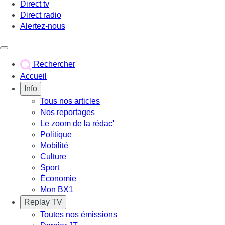
Direct tv
Direct radio
Alertez-nous
Déclencher le menu
Rechercher
Accueil
Info
Tous nos articles
Nos reportages
Le zoom de la rédac'
Politique
Mobilité
Culture
Sport
Économie
Mon BX1
Replay TV
Toutes nos émissions