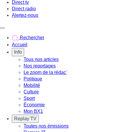
Direct tv
Direct radio
Alertez-nous
Déclencher le menu
Rechercher
Accueil
Info
Tous nos articles
Nos reportages
Le zoom de la rédac'
Politique
Mobilité
Culture
Sport
Économie
Mon BX1
Replay TV
Toutes nos émissions