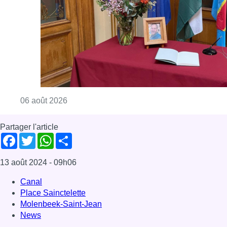
Consulter l'article "La Commune d’Ixelles 
06 août 2026
Partager l'article
Facebook
Twitter
WhatsApp
Share
13 août 2024
- 09h06
Canal
Place Sainctelette
Molenbeek-Saint-Jean
News