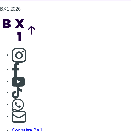
BX1 2026
Back to top
Consulter page Instagram
Consulter page Facebook
Consulter Youtube
Consulter TikTok
Nous rejoindre sur Whatsapp
S'abonner à notre newsletter
Connaître BX1