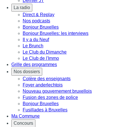
Dernier JT
La radio
Direct & Replay
Nos podcasts
Bonjour Bruxelles
Bonjour Bruxelles: les interviews
Il y a du Neuf
Le Brunch
Le Club du Dimanche
Le Club de l'Immo
Grille des programmes
Nos dossiers
Colère des enseignants
Foyer anderlechtois
Nouveau gouvernement bruxellois
Fusion des zones de police
Bonjour Bruxelles
Fusillades à Bruxelles
Ma Commune
Concours