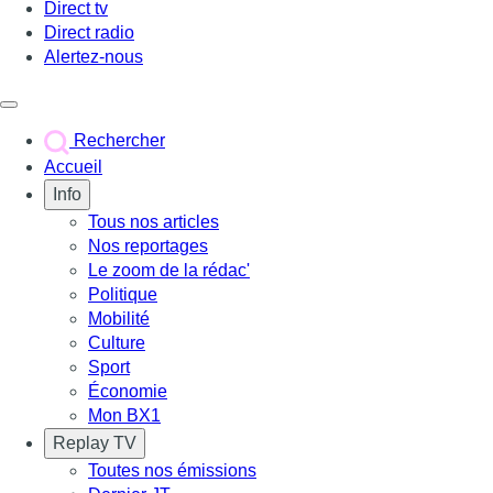
Direct tv
Direct radio
Alertez-nous
Déclencher le menu
Rechercher
Accueil
Info
Tous nos articles
Nos reportages
Le zoom de la rédac'
Politique
Mobilité
Culture
Sport
Économie
Mon BX1
Replay TV
Toutes nos émissions