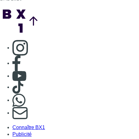
Back to top
Consulter page Instagram
Consulter page Facebook
Consulter Youtube
Consulter TikTok
Nous rejoindre sur Whatsapp
S'abonner à notre newsletter
Connaître BX1
Publicité