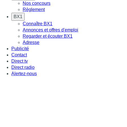
Nos concours
Règlement
BX1
Connaître BX1
Annonces et offres d'emploi
Regarder et écouter BX1
Adresse
Publicité
Contact
Direct tv
Direct radio
Alertez-nous