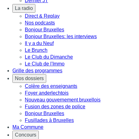
Dernier JT
La radio
Direct & Replay
Nos podcasts
Bonjour Bruxelles
Bonjour Bruxelles: les interviews
Il y a du Neuf
Le Brunch
Le Club du Dimanche
Le Club de l'Immo
Grille des programmes
Nos dossiers
Colère des enseignants
Foyer anderlechtois
Nouveau gouvernement bruxellois
Fusion des zones de police
Bonjour Bruxelles
Fusillades à Bruxelles
Ma Commune
Concours