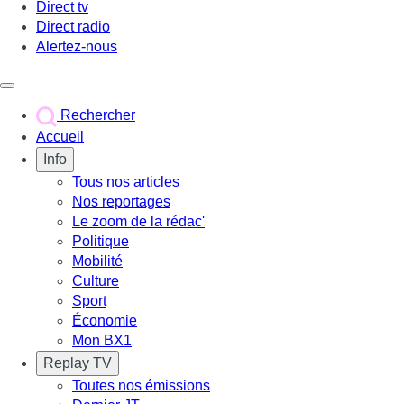
Direct tv
Direct radio
Alertez-nous
Déclencher le menu
Rechercher
Accueil
Info
Tous nos articles
Nos reportages
Le zoom de la rédac'
Politique
Mobilité
Culture
Sport
Économie
Mon BX1
Replay TV
Toutes nos émissions