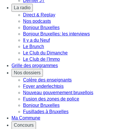
Dernier JT
La radio
Direct & Replay
Nos podcasts
Bonjour Bruxelles
Bonjour Bruxelles: les interviews
Il y a du Neuf
Le Brunch
Le Club du Dimanche
Le Club de l'Immo
Grille des programmes
Nos dossiers
Colère des enseignants
Foyer anderlechtois
Nouveau gouvernement bruxellois
Fusion des zones de police
Bonjour Bruxelles
Fusillades à Bruxelles
Ma Commune
Concours