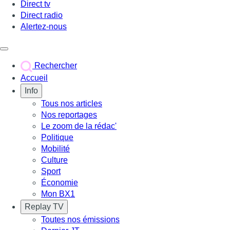
Direct tv
Direct radio
Alertez-nous
Déclencher le menu
Rechercher
Accueil
Info
Tous nos articles
Nos reportages
Le zoom de la rédac'
Politique
Mobilité
Culture
Sport
Économie
Mon BX1
Replay TV
Toutes nos émissions