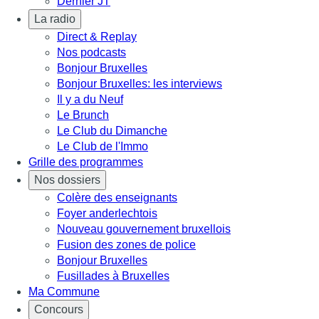
Dernier JT
La radio
Direct & Replay
Nos podcasts
Bonjour Bruxelles
Bonjour Bruxelles: les interviews
Il y a du Neuf
Le Brunch
Le Club du Dimanche
Le Club de l'Immo
Grille des programmes
Nos dossiers
Colère des enseignants
Foyer anderlechtois
Nouveau gouvernement bruxellois
Fusion des zones de police
Bonjour Bruxelles
Fusillades à Bruxelles
Ma Commune
Concours