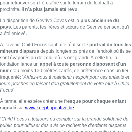
leurs proches en faisant don gratuitement de votre mur à Child
Focus
“.
À terme, elle espère créer une
fresque
pour chaque enfant
signalé
sur
www.keephopealive.be
.
“
Child Focus a toujours pu compter sur la grande solidarité du
public pour diffuser des avis de recherche d’enfants disparus.
Nous espérons pouvoir compter à nouveau sur cette même
solidarité pour cette action
“, a déclaré Heidi De Pauw,
directrice générale de Child Focus.
En 2022,
Child Focus a traité 1.515 dossiers de disparition
,
ce qui représente environ quatre signalements par jour. Dans
75% des cas (1.138 dossiers), il s’agit d’une fugue. Seules
une
trentaine d’affaires non résolues
restent en suspens depuis
des semaines voire des années en Belgique.
Belga – Photo : BX1
■ Reportage de
Gilles Joinau
,
Daniel Magnette
et
Hugo
Moriamé