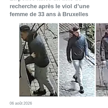
Consulter l'article "La police lance un avis 
06 août 2026
La Commune d’Ixelles ouvre un
registre de condoléances en
mémoire de Jaswinder Singh,
commerçant tué lors d’un
braquage