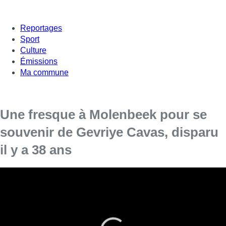
Reportages
Sport
Culture
Émissions
Ma commune
Une fresque à Molenbeek pour se
souvenir de Gevriye Cavas, disparu
il y a 38 ans
La Fondation pour enfants disparus et
sexuellement exploités, Child Focus, a consacré
une
fresque
en l’honneur de Gevriye Cavas à
l’occasion de la Journée internationale des