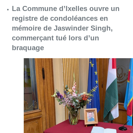
Consulter l'article "La Commune d’Ixelles 
06 août 2026
Partager l'article
Facebook
Twitter
WhatsApp
Share
25 mai 2023
- 18h53
Child Focus
Enfants disparus