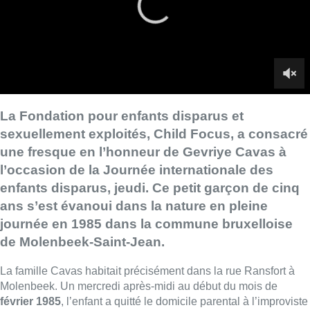
enfants disparus, jeudi. Ce petit garçon de cinq
ans s’est évanoui dans la nature en pleine
journée en 1985 dans la commune bruxelloise
de Molenbeek-Saint-Jean.
La famille Cavas habitait précisément dans la rue Ransfort à
Molenbeek. Un mercredi après-midi au début du mois de
février 1985
, l’enfant a quitté le domicile parental à l’improviste
pour retrouver son frère aîné sur le terrain de football à
proximité.
Il n’a plus jamais été revu
.
La disparition de Gevriye Cavas est la
plus ancienne du
pays
. Les parents, les frères et sœurs de Gevriye pensent qu’il
a été enlevé.
À l’avenir, Child Focus souhaite réaliser le
portrait de tous les
mineurs disparus
depuis longtemps près de l’endroit où ils se
sont évaporés ou de celui où ils ont grandi. À cette fin, la
fondation lance un
appel à toute personne disposant d’un
mur
d’au moins 130 mètres carrés, de préférence dans un lieu
fréquenté: “
Aidez-nous à maintenir l’espoir pour ces enfants et