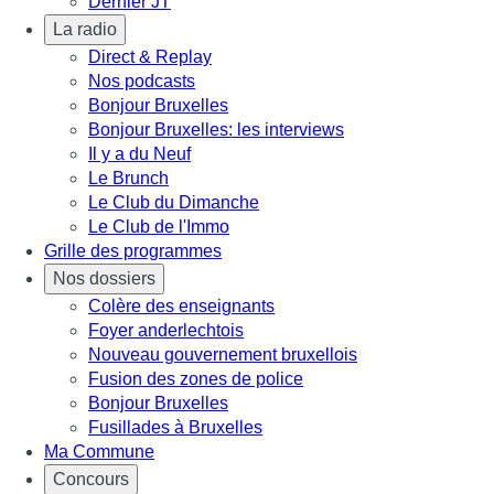
Dernier JT
La radio
Direct & Replay
Nos podcasts
Bonjour Bruxelles
Bonjour Bruxelles: les interviews
Il y a du Neuf
Le Brunch
Le Club du Dimanche
Le Club de l'Immo
Grille des programmes
Nos dossiers
Colère des enseignants
Foyer anderlechtois
Nouveau gouvernement bruxellois
Fusion des zones de police
Bonjour Bruxelles
Fusillades à Bruxelles
Ma Commune
Concours