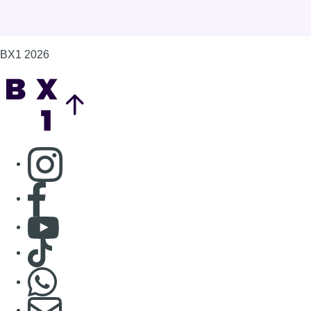
Consulter page Facebook
Consulter Youtube
Consulter TikTok
Nous rejoindre sur Whatsapp
S'abonner à notre newsletter
Connaître BX1
Publicité
Offres d'emploi
Contact
Mentions légales
Politique de cookies (UE)
Gérer les cookies