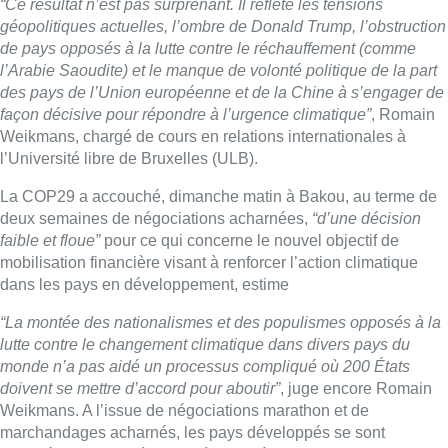
dans les pays en développement, estime
“La montée des nationalismes et des populismes opposés à la
lutte contre le changement climatique dans divers pays du
monde n’a pas aidé un processus compliqué où 200 États
doivent se mettre d’accord pour aboutir”
, juge encore Romain
Weikmans. A l’issue de négociations marathon et de
marchandages acharnés, les pays développés se sont
engagés dimanche à Bakou à porter à “au moins 300 milliards”
de dollars d’ici 2035 le montant du financement à destination
des pays en développement pour leur permettre de faire face
au dérèglement climatique et pour soutenir leurs efforts de
transition vers la neutralité carbone.
► Revoir |
Rassemblement à Bruxelles pour la fin de
COP29, qualifiée “d’échec” par Rise for Climate
Ce noyau dur de 300 milliards de dollars s’inscrit dans un
appel plus large et plus vague
“à tous les acteurs”
à collaborer
pour une augmentation du financement climatique à
“au moins
1.300 milliards de dollars par an d’ici 2035”
et ce,
“à partir de