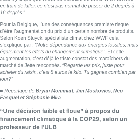
■ Reportage de
Bryan Mommart, Jim Moskovics, Neo
Fasquel et Stéphanie Mira
“Une décision faible et floue” à propos du
financement climatique à la COP29, selon un
professeur de l’ULB
“Ce résultat n’est pas surprenant. Il reflète les tensions
géopolitiques actuelles, l’ombre de Donald Trump, l’obstruction
de pays opposés à la lutte contre le réchauffement (comme
l’Arabie Saoudite) et le manque de volonté politique de la part
des pays de l’Union européenne et de la Chine à s’engager de
façon décisive pour répondre à l’urgence climatique”
, Romain
Weikmans, chargé de cours en relations internationales à
l’Université libre de Bruxelles (ULB).
La COP29 a accouché, dimanche matin à Bakou, au terme de
deux semaines de négociations acharnées,
“d’une décision
faible et floue”
pour ce qui concerne le nouvel objectif de
mobilisation financière visant à renforcer l’action climatique