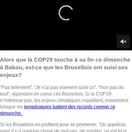
“Pas tellement”, “Je n’ai pas vraiment suivi ça”, “Non pas du
tout”,
répondent en coeur ces Bruxellois. Si la COP29
n’intéresse pas, les enjeux climatiques inquiètent, notamment
lorsque les
températures battent des records comme ce
dimanche.
Si les Bruxellois en profitent pour se promener,
“On apprécie,
mais il y a quelque chose de malsain, de sombre, on est tous
en train de kiffer, ce n’est pas normal de passer de 2 degrés à
16 degrés.”
Pour la Belgique, l’une des conséquences première risque
d’être l’augmentation du prix d’un certain nombre de produits.
Selon Koen Stuyck, spécialiste climat chez WWF cela
s’explique par :
“Notre dépendance aux énergies fossiles, mais
également les effets du changement climatique”.
Et cette
augmentation, c’est déjà le triste constat des maraîchers du
marché de Jette rencontrés.
“Regarde les prix, juste pour
acheter du raisin, c’est 8 euros le kilo. Tu gagnes combien par
jour?”