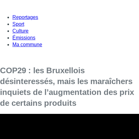
Reportages
Sport
Culture
Émissions
Ma commune
COP29 : les Bruxellois
désinteressés, mais les maraîchers
inquiets de l’augmentation des prix
de certains produits
Alors que la COP29 touche à sa fin ce dimanche
à Bakou, est-ce que les Bruxellois ont suivi ses
enjeux?