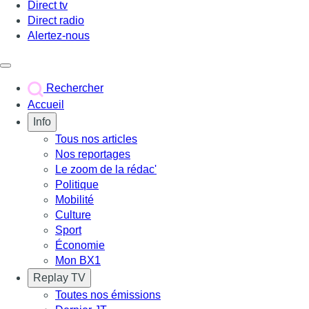
Direct tv
Direct radio
Alertez-nous
Déclencher le menu
Rechercher
Accueil
Info
Tous nos articles
Nos reportages
Le zoom de la rédac'
Politique
Mobilité
Culture
Sport
Économie
Mon BX1
Replay TV
Toutes nos émissions