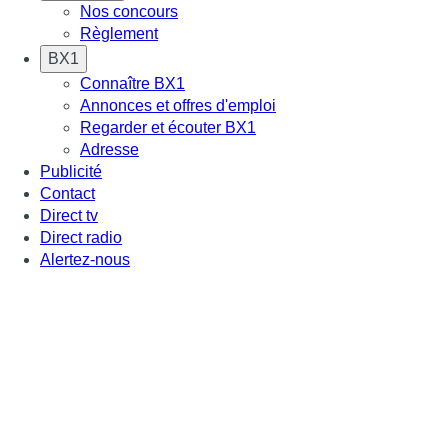
Nos concours
Règlement
BX1
Connaître BX1
Annonces et offres d'emploi
Regarder et écouter BX1
Adresse
Publicité
Contact
Direct tv
Direct radio
Alertez-nous