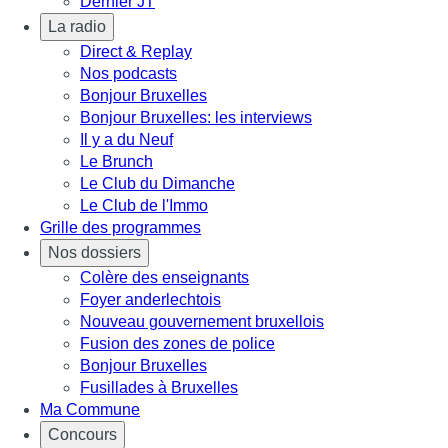
Dernier JT
La radio
Direct & Replay
Nos podcasts
Bonjour Bruxelles
Bonjour Bruxelles: les interviews
Il y a du Neuf
Le Brunch
Le Club du Dimanche
Le Club de l'Immo
Grille des programmes
Nos dossiers
Colère des enseignants
Foyer anderlechtois
Nouveau gouvernement bruxellois
Fusion des zones de police
Bonjour Bruxelles
Fusillades à Bruxelles
Ma Commune
Concours