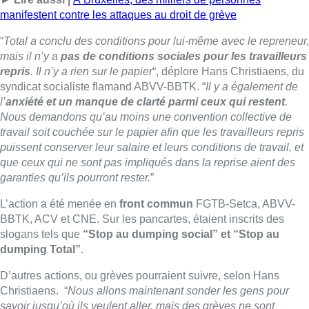
manifestent contre les attaques au droit de grève
“
Total a conclu des conditions pour lui-même avec le repreneur,
mais il n’y a
pas de conditions sociales pour les travailleurs
repris
. Il n’y a rien sur le papier
“, déplore Hans Christiaens, du
syndicat socialiste flamand ABVV-BBTK. “
Il y a également de
l’
anxiété et un manque de clarté parmi ceux qui restent
.
Nous demandons qu’au moins une convention collective de
travail soit couchée sur le papier afin que les travailleurs repris
puissent conserver leur salaire et leurs conditions de travail, et
que ceux qui ne sont pas impliqués dans la reprise aient des
garanties qu’ils pourront rester.
”
L’action a été menée en
front commun
FGTB-Setca, ABVV-
BBTK, ACV et CNE. Sur les pancartes, étaient inscrits des
slogans tels que
“Stop au dumping social” et “Stop au
dumping Total”
.
D’autres actions, ou grèves pourraient suivre, selon Hans
Christiaens. “
Nous allons maintenant sonder les gens pour
savoir jusqu’où ils veulent aller, mais des grèves ne sont