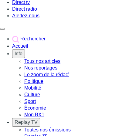
Direct tv
Direct radio
Alertez-nous
Déclencher le menu
Rechercher
Accueil
Info
Tous nos articles
Nos reportages
Le zoom de la rédac'
Politique
Mobilité
Culture
Sport
Économie
Mon BX1
Replay TV
Toutes nos émissions