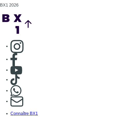
BX1 2026
Back to top
Consulter page Instagram
Consulter page Facebook
Consulter Youtube
Consulter TikTok
Nous rejoindre sur Whatsapp
S'abonner à notre newsletter
Connaître BX1