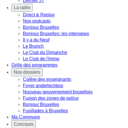
Dernier JT
La radio
Direct & Replay
Nos podcasts
Bonjour Bruxelles
Bonjour Bruxelles: les interviews
Il y a du Neuf
Le Brunch
Le Club du Dimanche
Le Club de l'Immo
Grille des programmes
Nos dossiers
Colère des enseignants
Foyer anderlechtois
Nouveau gouvernement bruxellois
Fusion des zones de police
Bonjour Bruxelles
Fusillades à Bruxelles
Ma Commune
Concours