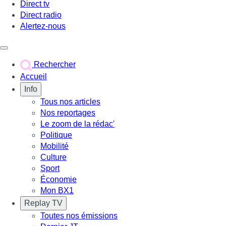
Direct tv
Direct radio
Alertez-nous
Déclencher le menu
Rechercher
Accueil
Info
Tous nos articles
Nos reportages
Le zoom de la rédac'
Politique
Mobilité
Culture
Sport
Économie
Mon BX1
Replay TV
Toutes nos émissions