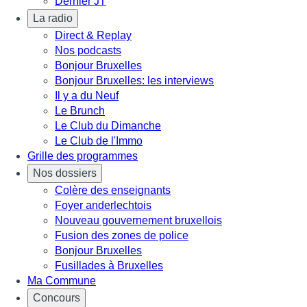
Dernier JT
La radio
Direct & Replay
Nos podcasts
Bonjour Bruxelles
Bonjour Bruxelles: les interviews
Il y a du Neuf
Le Brunch
Le Club du Dimanche
Le Club de l'Immo
Grille des programmes
Nos dossiers
Colère des enseignants
Foyer anderlechtois
Nouveau gouvernement bruxellois
Fusion des zones de police
Bonjour Bruxelles
Fusillades à Bruxelles
Ma Commune
Concours