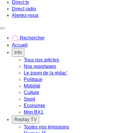
Direct tv
Direct radio
Alertez-nous
Déclencher le menu
Rechercher
Accueil
Info
Tous nos articles
Nos reportages
Le zoom de la rédac'
Politique
Mobilité
Culture
Sport
Économie
Mon BX1
Replay TV
Toutes nos émissions