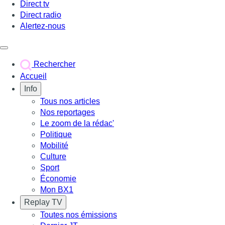
Direct tv
Direct radio
Alertez-nous
Déclencher le menu
Rechercher
Accueil
Info
Tous nos articles
Nos reportages
Le zoom de la rédac'
Politique
Mobilité
Culture
Sport
Économie
Mon BX1
Replay TV
Toutes nos émissions