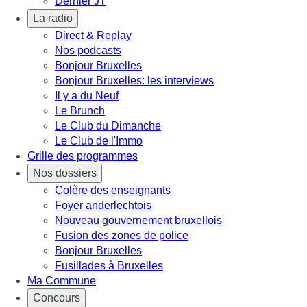
Dernier JT
La radio
Direct & Replay
Nos podcasts
Bonjour Bruxelles
Bonjour Bruxelles: les interviews
Il y a du Neuf
Le Brunch
Le Club du Dimanche
Le Club de l'Immo
Grille des programmes
Nos dossiers
Colère des enseignants
Foyer anderlechtois
Nouveau gouvernement bruxellois
Fusion des zones de police
Bonjour Bruxelles
Fusillades à Bruxelles
Ma Commune
Concours