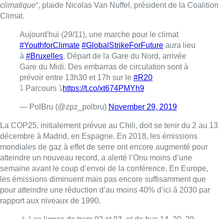
climatique
“, plaide Nicolas Van Nuffel, président de la Coalition
Climat.
Aujourd'hui (29/11), une marche pour le climat
#YouthforClimate
#GlobalStrikeForFuture
aura lieu
à
#Bruxelles
. Départ de la Gare du Nord, arrivée
Gare du Midi. Des embarras de circulation sont à
prévoir entre 13h30 et 17h sur le
#R20
⤵ Parcours ⤵
https://t.co/xt674PMYh9
— PolBru (@zpz_polbru)
November 29, 2019
La COP25, initialement prévue au Chili, doit se tenir du 2 au 13
décembre à Madrid, en Espagne. En 2018, les émissions
mondiales de gaz à effet de serre ont encore augmenté pour
atteindre un nouveau record, a alerté l’Onu moins d’une
semaine avant le coup d’envoi de la conférence. En Europe,
les émissions diminuent mais pas encore suffisamment que
pour atteindre une réduction d’au moins 40% d’ici à 2030 par
rapport aux niveaux de 1990.