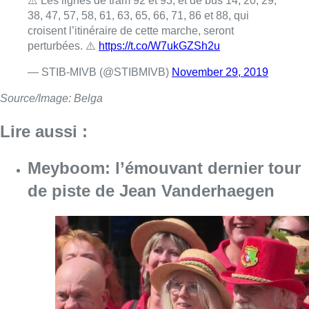
⚠️ Les lignes de tram 92 et 93, et de bus 14, 20, 29,
38, 47, 57, 58, 61, 63, 65, 66, 71, 86 et 88, qui
croisent l’itinéraire de cette marche, seront
perturbées. ⚠️
https://t.co/W7ukGZSh2u
— STIB-MIVB (@STIBMIVB)
November 29, 2019
Source/Image: Belga
Lire aussi :
Meyboom: l’émouvant dernier tour
de piste de Jean Vanderhaegen