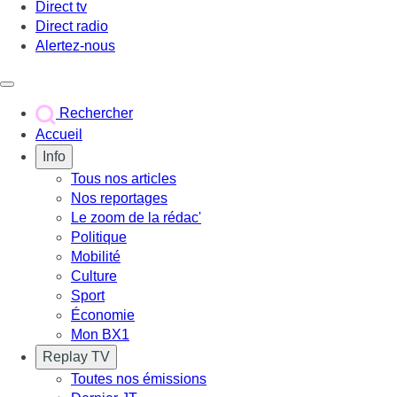
Direct tv
Direct radio
Alertez-nous
Déclencher le menu
Rechercher
Accueil
Info
Tous nos articles
Nos reportages
Le zoom de la rédac'
Politique
Mobilité
Culture
Sport
Économie
Mon BX1
Replay TV
Toutes nos émissions