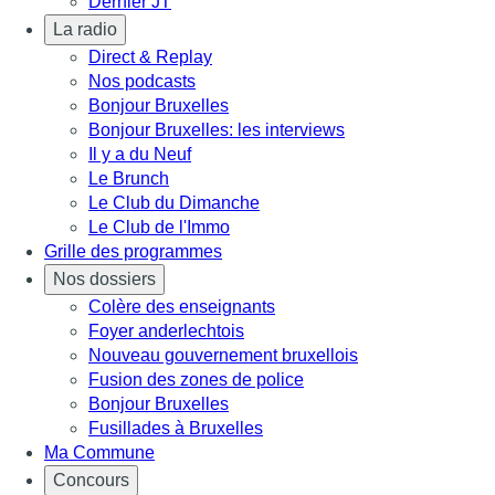
Dernier JT
La radio
Direct & Replay
Nos podcasts
Bonjour Bruxelles
Bonjour Bruxelles: les interviews
Il y a du Neuf
Le Brunch
Le Club du Dimanche
Le Club de l'Immo
Grille des programmes
Nos dossiers
Colère des enseignants
Foyer anderlechtois
Nouveau gouvernement bruxellois
Fusion des zones de police
Bonjour Bruxelles
Fusillades à Bruxelles
Ma Commune
Concours