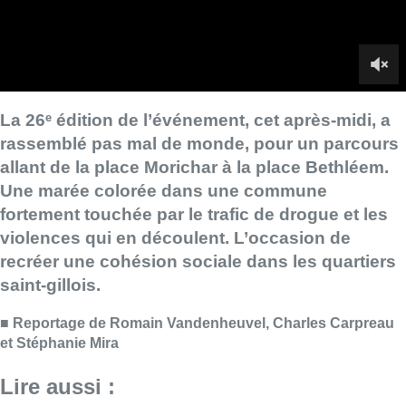
recréer une cohésion sociale dans les quartiers
saint-gillois.
■
Reportage de Romain Vandenheuvel, Charles Carpreau
et Stéphanie Mira
Lire aussi :
Jupiler Pro League : Anderlecht
surprend La Louvière dans le
temps additionnel