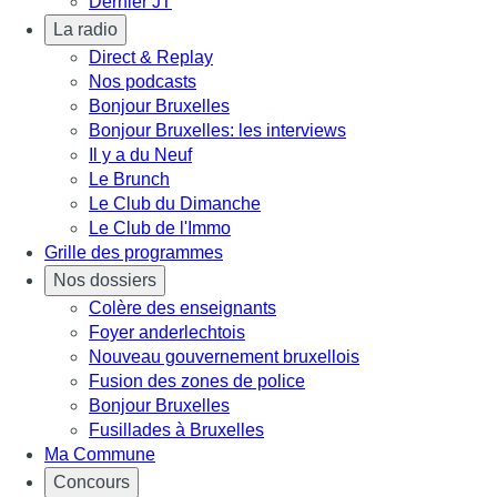
Dernier JT
La radio
Direct & Replay
Nos podcasts
Bonjour Bruxelles
Bonjour Bruxelles: les interviews
Il y a du Neuf
Le Brunch
Le Club du Dimanche
Le Club de l'Immo
Grille des programmes
Nos dossiers
Colère des enseignants
Foyer anderlechtois
Nouveau gouvernement bruxellois
Fusion des zones de police
Bonjour Bruxelles
Fusillades à Bruxelles
Ma Commune
Concours