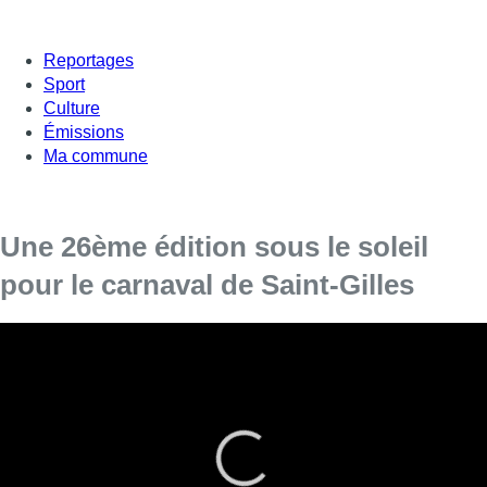
Reportages
Sport
Culture
Émissions
Ma commune
Une 26ème édition sous le soleil
pour le carnaval de Saint-Gilles
La 26ᵉ édition de l’événement, cet après-midi, a
rassemblé pas mal de monde, pour un parcours
allant de la place Morichar à la place Bethléem.
Une marée colorée dans une commune
fortement touchée par le trafic de drogue et les
violences qui en découlent. L’occasion de