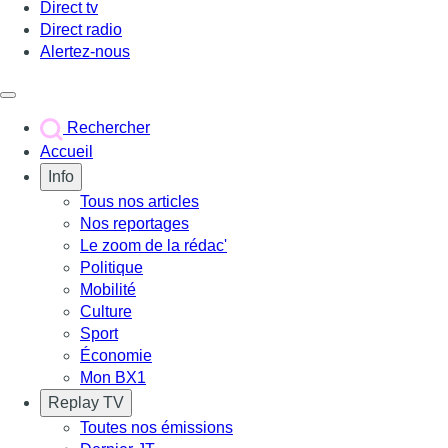
Direct tv
Direct radio
Alertez-nous
Déclencher le menu
Rechercher
Accueil
Info
Tous nos articles
Nos reportages
Le zoom de la rédac'
Politique
Mobilité
Culture
Sport
Économie
Mon BX1
Replay TV
Toutes nos émissions