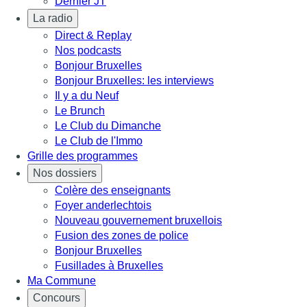
Dernier JT
La radio
Direct & Replay
Nos podcasts
Bonjour Bruxelles
Bonjour Bruxelles: les interviews
Il y a du Neuf
Le Brunch
Le Club du Dimanche
Le Club de l'Immo
Grille des programmes
Nos dossiers
Colère des enseignants
Foyer anderlechtois
Nouveau gouvernement bruxellois
Fusion des zones de police
Bonjour Bruxelles
Fusillades à Bruxelles
Ma Commune
Concours