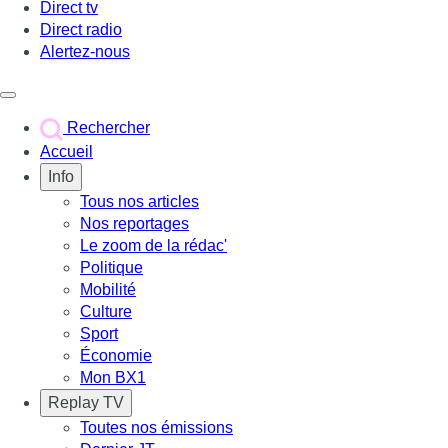
Direct tv
Direct radio
Alertez-nous
Déclencher le menu
Rechercher
Accueil
Info
Tous nos articles
Nos reportages
Le zoom de la rédac'
Politique
Mobilité
Culture
Sport
Économie
Mon BX1
Replay TV
Toutes nos émissions