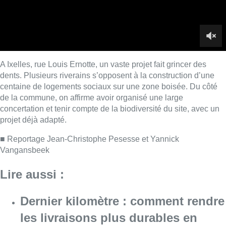
■ Reportage Jean-Christophe Pesesse et
Yannick
Vangansbeek
Lire aussi :
Dernier kilomètre : comment rendre
les livraisons plus durables en
ville?