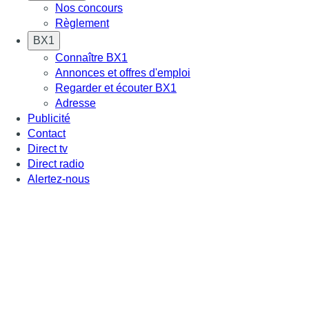
Nos concours
Règlement
BX1
Connaître BX1
Annonces et offres d'emploi
Regarder et écouter BX1
Adresse
Publicité
Contact
Direct tv
Direct radio
Alertez-nous