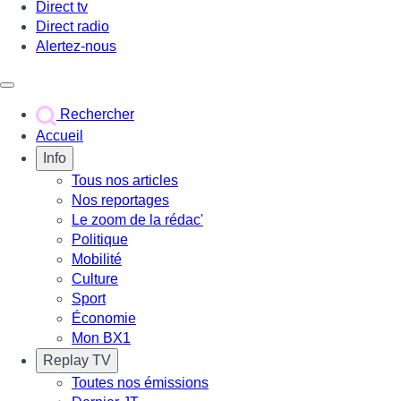
Direct tv
Direct radio
Alertez-nous
Déclencher le menu
Rechercher
Accueil
Info
Tous nos articles
Nos reportages
Le zoom de la rédac'
Politique
Mobilité
Culture
Sport
Économie
Mon BX1
Replay TV
Toutes nos émissions