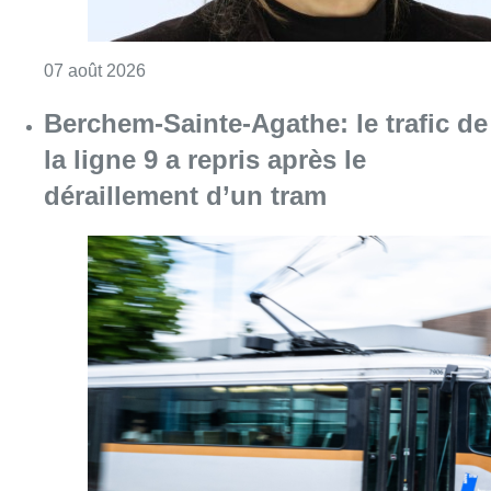
Consulter l'article "Berchem-Sainte-Agathe: le
07 août 2026
Partager l'article
Facebook
Twitter
WhatsApp
Share
18 décembre 2023
- 17h14
Modifié le
22 janvier 2024
- 14h08