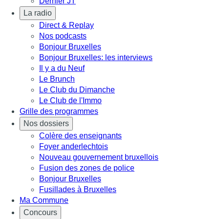
Dernier JT
La radio
Direct & Replay
Nos podcasts
Bonjour Bruxelles
Bonjour Bruxelles: les interviews
Il y a du Neuf
Le Brunch
Le Club du Dimanche
Le Club de l'Immo
Grille des programmes
Nos dossiers
Colère des enseignants
Foyer anderlechtois
Nouveau gouvernement bruxellois
Fusion des zones de police
Bonjour Bruxelles
Fusillades à Bruxelles
Ma Commune
Concours