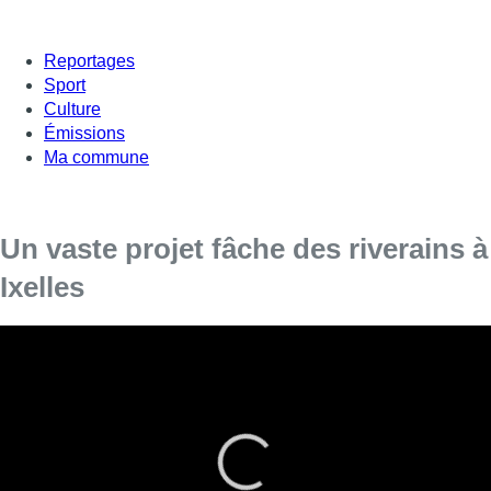
Reportages
Sport
Culture
Émissions
Ma commune
Un vaste projet fâche des riverains à
Ixelles
A Ixelles, rue Louis Ernotte, un vaste projet fait grincer des
dents. Plusieurs riverains s’opposent à la construction d’une
centaine de logements sociaux sur une zone boisée. Du côté
de la commune, on affirme avoir organisé une large
concertation et tenir compte de la biodiversité du site, avec un
projet déjà adapté.