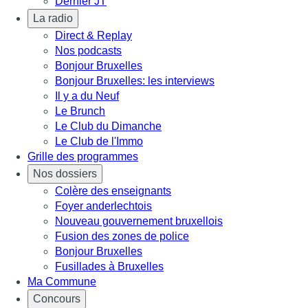
Dernier JT
La radio
Direct & Replay
Nos podcasts
Bonjour Bruxelles
Bonjour Bruxelles: les interviews
Il y a du Neuf
Le Brunch
Le Club du Dimanche
Le Club de l'Immo
Grille des programmes
Nos dossiers
Colère des enseignants
Foyer anderlechtois
Nouveau gouvernement bruxellois
Fusion des zones de police
Bonjour Bruxelles
Fusillades à Bruxelles
Ma Commune
Concours