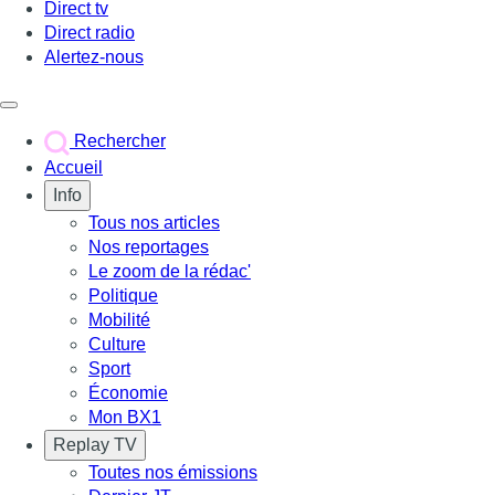
Direct tv
Direct radio
Alertez-nous
Déclencher le menu
Rechercher
Accueil
Info
Tous nos articles
Nos reportages
Le zoom de la rédac'
Politique
Mobilité
Culture
Sport
Économie
Mon BX1
Replay TV
Toutes nos émissions