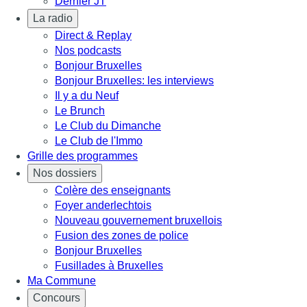
Dernier JT
La radio
Direct & Replay
Nos podcasts
Bonjour Bruxelles
Bonjour Bruxelles: les interviews
Il y a du Neuf
Le Brunch
Le Club du Dimanche
Le Club de l'Immo
Grille des programmes
Nos dossiers
Colère des enseignants
Foyer anderlechtois
Nouveau gouvernement bruxellois
Fusion des zones de police
Bonjour Bruxelles
Fusillades à Bruxelles
Ma Commune
Concours