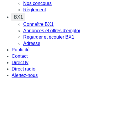
Nos concours
Règlement
BX1
Connaître BX1
Annonces et offres d'emploi
Regarder et écouter BX1
Adresse
Publicité
Contact
Direct tv
Direct radio
Alertez-nous