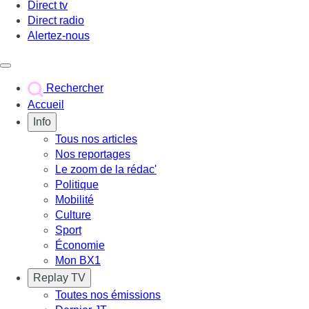
Direct tv
Direct radio
Alertez-nous
Déclencher le menu
Rechercher
Accueil
Info
Tous nos articles
Nos reportages
Le zoom de la rédac'
Politique
Mobilité
Culture
Sport
Économie
Mon BX1
Replay TV
Toutes nos émissions