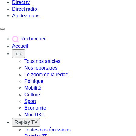
Direct tv
Direct radio
Alertez-nous
Déclencher le menu
Rechercher
Accueil
Info
Tous nos articles
Nos reportages
Le zoom de la rédac'
Politique
Mobilité
Culture
Sport
Économie
Mon BX1
Replay TV
Toutes nos émissions