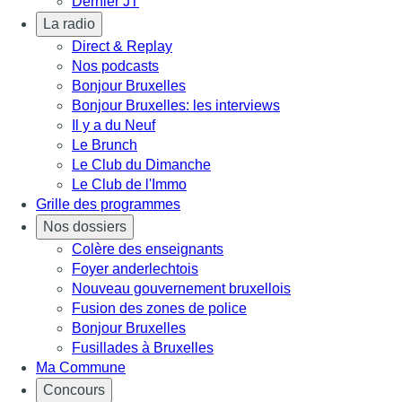
Dernier JT
La radio
Direct & Replay
Nos podcasts
Bonjour Bruxelles
Bonjour Bruxelles: les interviews
Il y a du Neuf
Le Brunch
Le Club du Dimanche
Le Club de l'Immo
Grille des programmes
Nos dossiers
Colère des enseignants
Foyer anderlechtois
Nouveau gouvernement bruxellois
Fusion des zones de police
Bonjour Bruxelles
Fusillades à Bruxelles
Ma Commune
Concours