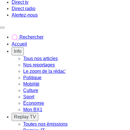
Direct tv
Direct radio
Alertez-nous
Déclencher le menu
Rechercher
Accueil
Info
Tous nos articles
Nos reportages
Le zoom de la rédac'
Politique
Mobilité
Culture
Sport
Économie
Mon BX1
Replay TV
Toutes nos émissions