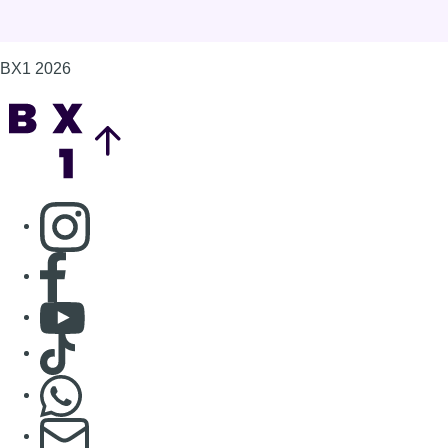
BX1 2026
Back to top
Consulter page Instagram
Consulter page Facebook
Consulter Youtube
Consulter TikTok
Nous rejoindre sur Whatsapp
S'abonner à notre newsletter