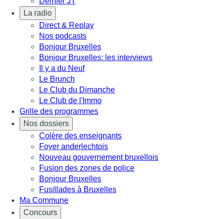
Dernier JT
La radio
Direct & Replay
Nos podcasts
Bonjour Bruxelles
Bonjour Bruxelles: les interviews
Il y a du Neuf
Le Brunch
Le Club du Dimanche
Le Club de l'Immo
Grille des programmes
Nos dossiers
Colère des enseignants
Foyer anderlechtois
Nouveau gouvernement bruxellois
Fusion des zones de police
Bonjour Bruxelles
Fusillades à Bruxelles
Ma Commune
Concours