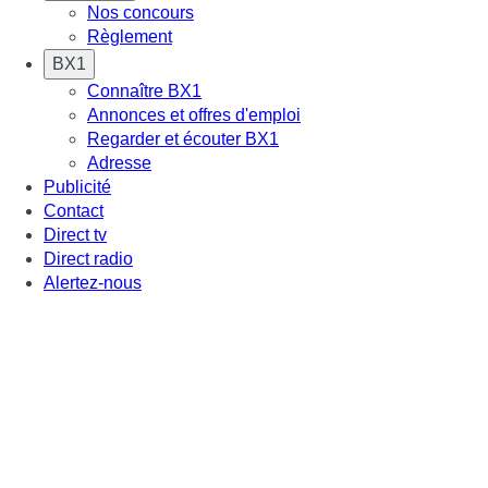
Nos concours
Règlement
BX1
Connaître BX1
Annonces et offres d'emploi
Regarder et écouter BX1
Adresse
Publicité
Contact
Direct tv
Direct radio
Alertez-nous