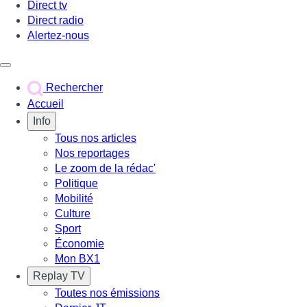
Direct tv
Direct radio
Alertez-nous
Déclencher le menu
Rechercher
Accueil
Info
Tous nos articles
Nos reportages
Le zoom de la rédac'
Politique
Mobilité
Culture
Sport
Économie
Mon BX1
Replay TV
Toutes nos émissions