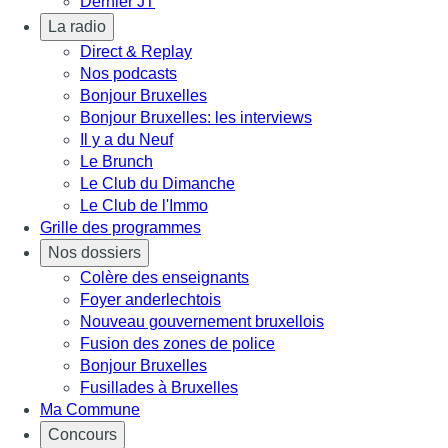
Dernier JT
La radio
Direct & Replay
Nos podcasts
Bonjour Bruxelles
Bonjour Bruxelles: les interviews
Il y a du Neuf
Le Brunch
Le Club du Dimanche
Le Club de l'Immo
Grille des programmes
Nos dossiers
Colère des enseignants
Foyer anderlechtois
Nouveau gouvernement bruxellois
Fusion des zones de police
Bonjour Bruxelles
Fusillades à Bruxelles
Ma Commune
Concours