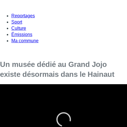
Reportages
Sport
Culture
Émissions
Ma commune
Un musée dédié au Grand Jojo
existe désormais dans le Hainaut
Le chanteur bruxellois a désormais un musée qui lui est
consacré, à Boussu-Lez-Walcourt (entité de Froidchapelle).
On peut y découvrir une multitude de souvenirs et de
photos de la carrière de l’artiste. Nos confrères de
Télésambre étaient présents à l’inauguration, samedi.
La création du musée a été permise grâce à l’amitié entre le