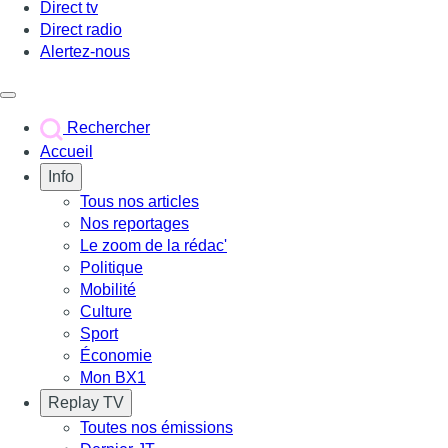
Direct tv
Direct radio
Alertez-nous
Déclencher le menu
Rechercher
Accueil
Info
Tous nos articles
Nos reportages
Le zoom de la rédac'
Politique
Mobilité
Culture
Sport
Économie
Mon BX1
Replay TV
Toutes nos émissions