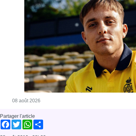
Consulter l'article "L’Union Saint-Gilloise at
08 août 2026
Partager l'article
Facebook
Twitter
WhatsApp
Share
28 août 2019
- 08h00
Le Grand Jojo
musée
Musique
News
Offres d’emploi