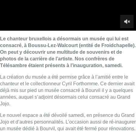
chanteur et le collectionneur Cyril Forthomme. Ce dernier avait
déjà mis sur pied un musée consacré à Bourvil il y a quelques
années, auquel s’adjoint désormais celui consacré au Grand
Jojo.
Le nouvel espace a été dévoilé samedi, en présence du Grand
Jojo et d’autres personnalités. L’occasion aussi de ré-inaugurer
un musée dédié à Bourvil, qui avait été fermé pour rénovations.
Arnaud Bruckner / Images : Télésambre (Ch. Baneton, M.
Jakiel, F. Bohême)
Lire aussi :
Un nouveau club de MMA ouvre
ses portes à Evere : “C’est pas
comme on voit à la télé”