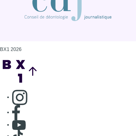
Consulter page Instagram
Consulter page Facebook
Consulter Youtube
Consulter TikTok
Nous rejoindre sur Whatsapp
S'abonner à notre newsletter
Connaître BX1
Publicité
Offres d'emploi
Contact
Mentions légales
Politique de cookies (UE)