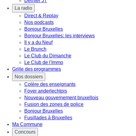
Dernier JT
La radio
Direct & Replay
Nos podcasts
Bonjour Bruxelles
Bonjour Bruxelles: les interviews
Il y a du Neuf
Le Brunch
Le Club du Dimanche
Le Club de l'Immo
Grille des programmes
Nos dossiers
Colère des enseignants
Foyer anderlechtois
Nouveau gouvernement bruxellois
Fusion des zones de police
Bonjour Bruxelles
Fusillades à Bruxelles
Ma Commune
Concours