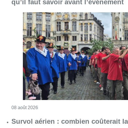
Consulter l'article "718e plantation du Meybo
08 août 2026
Survol aérien : combien coûterait la
route RNP 07L à Bruxelles sur le
long terme ?