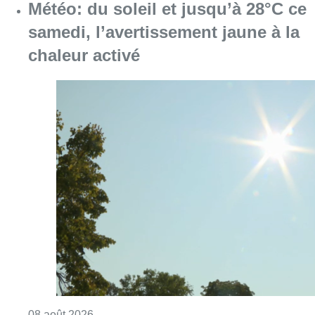
Consulter l'article "Météo: du soleil et jusqu
08 août 2026
Coups de feu sur fond de “rivalité
amoureuse” à Uccle: une personne
blessée à la jambe