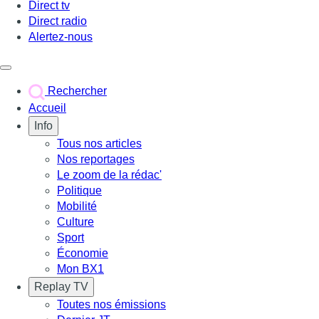
Direct tv
Direct radio
Alertez-nous
Déclencher le menu
Rechercher
Accueil
Info
Tous nos articles
Nos reportages
Le zoom de la rédac'
Politique
Mobilité
Culture
Sport
Économie
Mon BX1
Replay TV
Toutes nos émissions