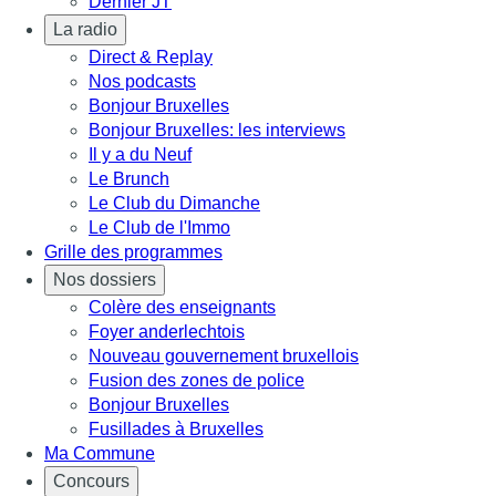
Dernier JT
La radio
Direct & Replay
Nos podcasts
Bonjour Bruxelles
Bonjour Bruxelles: les interviews
Il y a du Neuf
Le Brunch
Le Club du Dimanche
Le Club de l'Immo
Grille des programmes
Nos dossiers
Colère des enseignants
Foyer anderlechtois
Nouveau gouvernement bruxellois
Fusion des zones de police
Bonjour Bruxelles
Fusillades à Bruxelles
Ma Commune
Concours