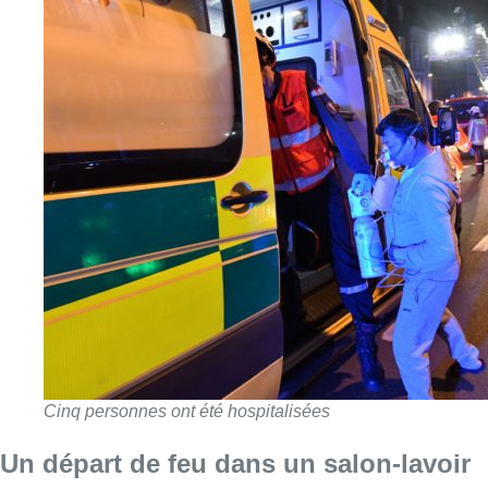
Cinq personnes ont été hospitalisées
Un départ de feu dans un salon-lavoir
Le feu s’est déclaré peu après minuit
dans le salon-lavoir
situé au rez-de-chaussée de l’immeuble
, avant de se
propager au plancher du premier étage.
À l’arrivée des secours, les pompiers étaient face à
un feu
important, et de gros dégagements de fumée
, tandis que les
résidents attendaient leur intervention à leurs fenêtres.