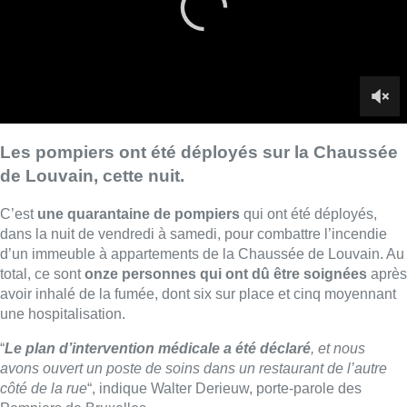
d’un immeuble à appartements de la Chaussée de Louvain. Au
total, ce sont
onze personnes qui ont dû être soignées
après
avoir inhalé de la fumée, dont six sur place et cinq moyennant
une hospitalisation.
“
Le plan d’intervention médicale a été déclaré
, et nous
avons ouvert un poste de soins dans un restaurant de l’autre
côté de la rue
“, indique Walter Derieuw, porte-parole des
Pompiers de Bruxelles.