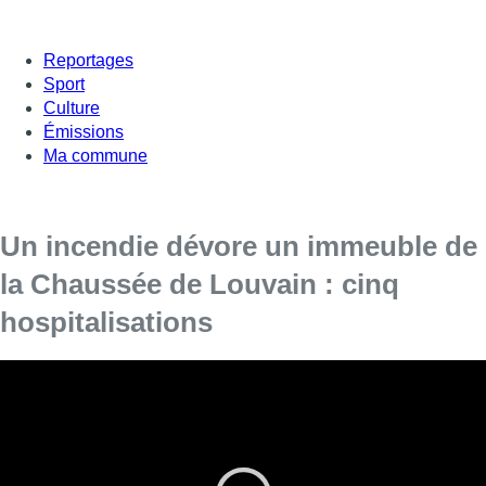
Reportages
Sport
Culture
Émissions
Ma commune
Un incendie dévore un immeuble de
la Chaussée de Louvain : cinq
hospitalisations
Les pompiers ont été déployés sur la Chaussée
de Louvain, cette nuit.
C’est
une quarantaine de pompiers
qui ont été déployés,
dans la nuit de vendredi à samedi, pour combattre l’incendie