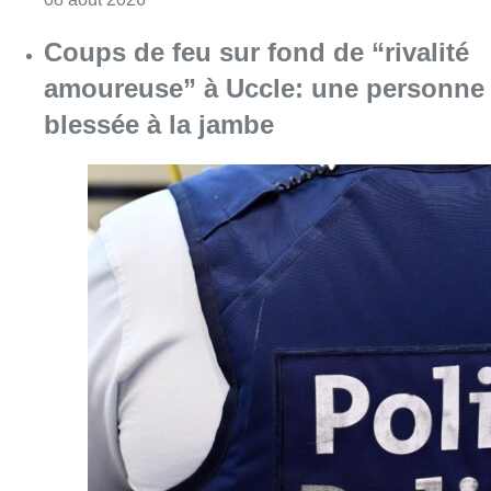
Consulter l'article "Coups de feu sur fond d
08 août 2026
Partager l'article
Facebook
Twitter
WhatsApp
Share
18 décembre 2021
- 12h23
Modifié le
19 décembre 2021
- 10h55
Incendie
pompiers de bruxelles