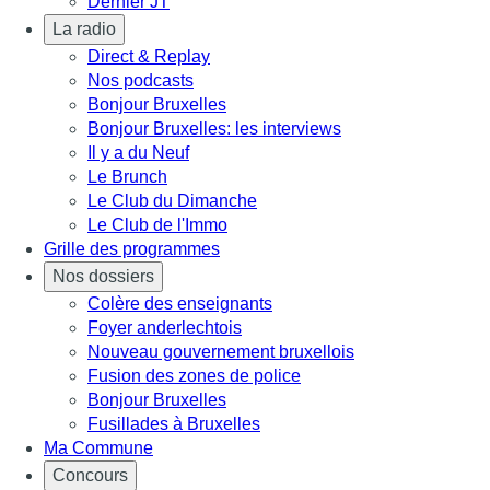
Dernier JT
La radio
Direct & Replay
Nos podcasts
Bonjour Bruxelles
Bonjour Bruxelles: les interviews
Il y a du Neuf
Le Brunch
Le Club du Dimanche
Le Club de l'Immo
Grille des programmes
Nos dossiers
Colère des enseignants
Foyer anderlechtois
Nouveau gouvernement bruxellois
Fusion des zones de police
Bonjour Bruxelles
Fusillades à Bruxelles
Ma Commune
Concours