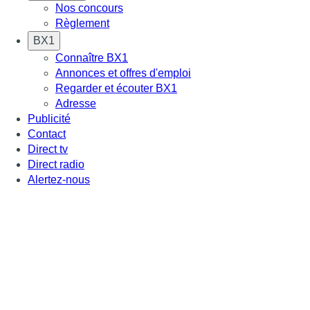
Nos concours
Règlement
BX1
Connaître BX1
Annonces et offres d'emploi
Regarder et écouter BX1
Adresse
Publicité
Contact
Direct tv
Direct radio
Alertez-nous