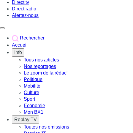
Direct tv
Direct radio
Alertez-nous
Déclencher le menu
Rechercher
Accueil
Info
Tous nos articles
Nos reportages
Le zoom de la rédac'
Politique
Mobilité
Culture
Sport
Économie
Mon BX1
Replay TV
Toutes nos émissions