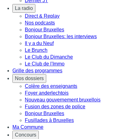
Dernier JT
La radio
Direct & Replay
Nos podcasts
Bonjour Bruxelles
Bonjour Bruxelles: les interviews
Il y a du Neuf
Le Brunch
Le Club du Dimanche
Le Club de l'Immo
Grille des programmes
Nos dossiers
Colère des enseignants
Foyer anderlechtois
Nouveau gouvernement bruxellois
Fusion des zones de police
Bonjour Bruxelles
Fusillades à Bruxelles
Ma Commune
Concours