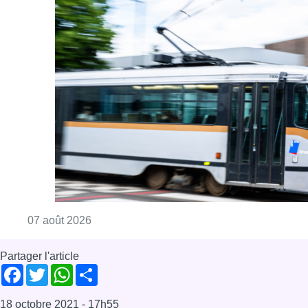
Consulter l'article "Berchem-Sainte-Agathe: le
07 août 2026
Partager l'article
Facebook
Twitter
WhatsApp
Share
18 octobre 2021
- 17h55
Fait divers
Police
Bruxelles-ville
News
Offres d’emploi