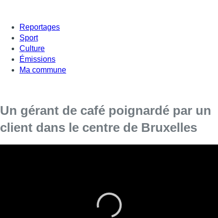
Reportages
Sport
Culture
Émissions
Ma commune
Un gérant de café poignardé par un
client dans le centre de Bruxelles
Blessé, le gérant de café a été emmené à l’hôpital puis a pu
regagner son domicile. Le Covid Safe Ticket serait à
l’origine de l’altercation.
Ce samedi 16 octobre vers 1h15 du matin, une altercation a
éclaté entre le gérant d’un café, rue des Poissonniers à
Bruxelles, et un client. Selon le Parquet de Bruxelles, le client