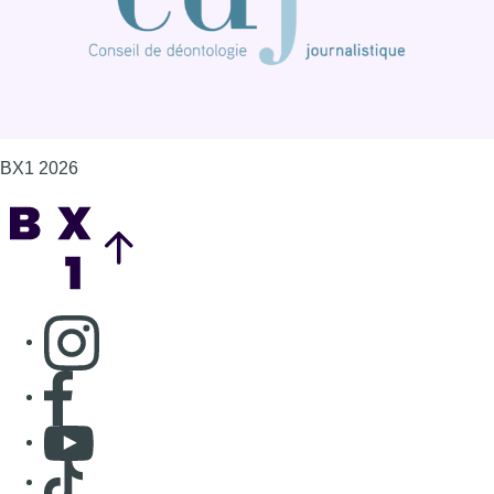
Consulter page Instagram
Consulter page Facebook
Consulter Youtube
Consulter TikTok
Nous rejoindre sur Whatsapp
S'abonner à notre newsletter
Connaître BX1
Publicité
Offres d'emploi
Contact
Mentions légales
Politique de cookies (UE)
Gérer les cookies