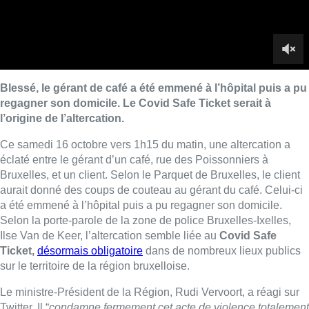
aurait donné des coups de couteau au gérant du café. Celui-ci
a été emmené à l’hôpital puis a pu regagner son domicile.
Selon la porte-parole de la zone de police Bruxelles-Ixelles,
Ilse Van de Keer, l’altercation semble liée au
Covid Safe
Ticket,
désormais obligatoire
dans de nombreux lieux publics
sur le territoire de la région bruxelloise.
Le ministre-Président de la Région, Rudi Vervoort, a réagi sur
Twitter. Il “
condamne fermement cet acte de violence totalement
inacceptable perpétré contre un citoyen qui ne faisait que son
devoir pour protéger la santé de ses concitoyens. Mes pensées
vont à cette personne et à sa famille
“. Rudi Vervoort appelle
également les exploitants à
ne pas s’opposer aux
récalcitrants
en cas de résistance à la présentation du CST,
“
mais à appeler les forces de l’ordre
“.
En cas de résistance à la présentation du CST, les
exploitants ne doivent pas s’opposer aux
récalcitrants mais appeler les forces de l’ordre.