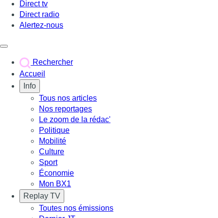
Direct tv
Direct radio
Alertez-nous
Déclencher le menu
Rechercher
Accueil
Info
Tous nos articles
Nos reportages
Le zoom de la rédac'
Politique
Mobilité
Culture
Sport
Économie
Mon BX1
Replay TV
Toutes nos émissions