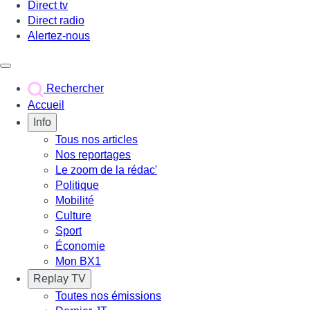
Direct tv
Direct radio
Alertez-nous
Déclencher le menu
Rechercher
Accueil
Info
Tous nos articles
Nos reportages
Le zoom de la rédac'
Politique
Mobilité
Culture
Sport
Économie
Mon BX1
Replay TV
Toutes nos émissions