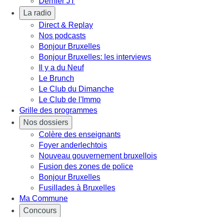
Dernier JT
La radio
Direct & Replay
Nos podcasts
Bonjour Bruxelles
Bonjour Bruxelles: les interviews
Il y a du Neuf
Le Brunch
Le Club du Dimanche
Le Club de l'Immo
Grille des programmes
Nos dossiers
Colère des enseignants
Foyer anderlechtois
Nouveau gouvernement bruxellois
Fusion des zones de police
Bonjour Bruxelles
Fusillades à Bruxelles
Ma Commune
Concours