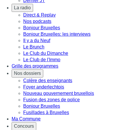
Dernier JT
La radio
Direct & Replay
Nos podcasts
Bonjour Bruxelles
Bonjour Bruxelles: les interviews
Il y a du Neuf
Le Brunch
Le Club du Dimanche
Le Club de l'Immo
Grille des programmes
Nos dossiers
Colère des enseignants
Foyer anderlechtois
Nouveau gouvernement bruxellois
Fusion des zones de police
Bonjour Bruxelles
Fusillades à Bruxelles
Ma Commune
Concours