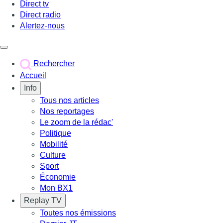
Direct tv
Direct radio
Alertez-nous
Déclencher le menu
Rechercher
Accueil
Info
Tous nos articles
Nos reportages
Le zoom de la rédac'
Politique
Mobilité
Culture
Sport
Économie
Mon BX1
Replay TV
Toutes nos émissions