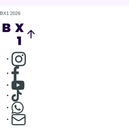
BX1 2026
Back to top
Consulter page Instagram
Consulter page Facebook
Consulter Youtube
Consulter TikTok
Nous rejoindre sur Whatsapp
S'abonner à notre newsletter