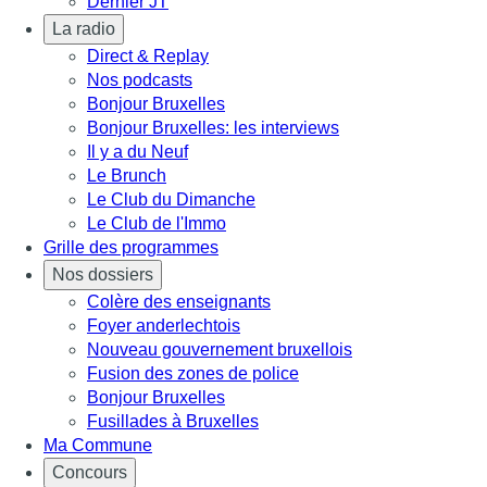
Dernier JT
La radio
Direct & Replay
Nos podcasts
Bonjour Bruxelles
Bonjour Bruxelles: les interviews
Il y a du Neuf
Le Brunch
Le Club du Dimanche
Le Club de l'Immo
Grille des programmes
Nos dossiers
Colère des enseignants
Foyer anderlechtois
Nouveau gouvernement bruxellois
Fusion des zones de police
Bonjour Bruxelles
Fusillades à Bruxelles
Ma Commune
Concours