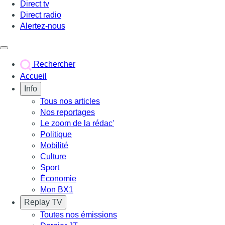
Direct tv
Direct radio
Alertez-nous
Déclencher le menu
Rechercher
Accueil
Info
Tous nos articles
Nos reportages
Le zoom de la rédac'
Politique
Mobilité
Culture
Sport
Économie
Mon BX1
Replay TV
Toutes nos émissions