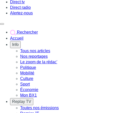
Direct tv
Direct radio
Alertez-nous
Déclencher le menu
Rechercher
Accueil
Info
Tous nos articles
Nos reportages
Le zoom de la rédac'
Politique
Mobilité
Culture
Sport
Économie
Mon BX1
Replay TV
Toutes nos émissions