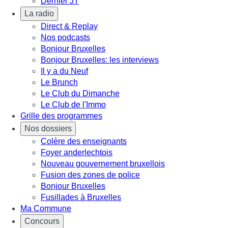
Dernier JT
La radio
Direct & Replay
Nos podcasts
Bonjour Bruxelles
Bonjour Bruxelles: les interviews
Il y a du Neuf
Le Brunch
Le Club du Dimanche
Le Club de l'Immo
Grille des programmes
Nos dossiers
Colère des enseignants
Foyer anderlechtois
Nouveau gouvernement bruxellois
Fusion des zones de police
Bonjour Bruxelles
Fusillades à Bruxelles
Ma Commune
Concours